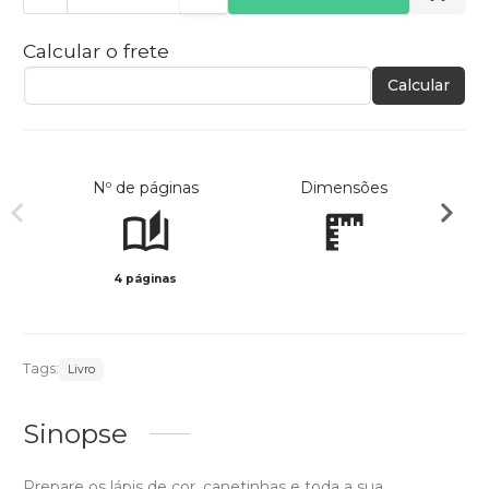
Calcular o frete
Calcular
Nº de páginas
Dimensões
4 páginas
Col
Tags:
Livro
Sinopse
Prepare os lápis de cor, canetinhas e toda a sua