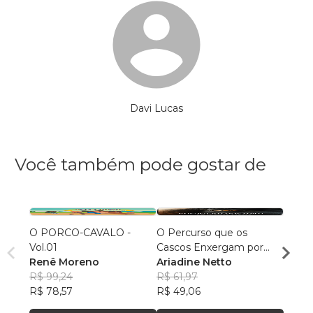
Davi Lucas
Você também pode gostar de
O PORCO-CAVALO -
O Percurso que os
EQUI
Vol.01
Cascos Enxergam por
COMM
Renê Moreno
mim
Ariadine Netto
Tamar
R$ 99,24
R$ 61,97
R$ 60
R$ 78,57
R$ 49,06
R$ 47