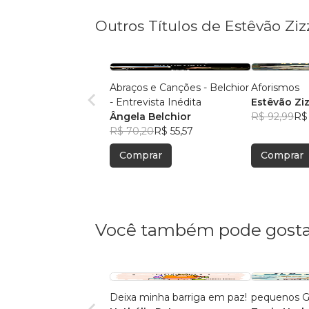
Outros Títulos de Estêvão Ziz
Abraços e Canções - Belchior
Aforismos
- Entrevista Inédita
Estêvão Ziz
Ângela Belchior
R$ 92,99
R$
R$ 70,20
R$ 55,57
Comprar
Comprar
Você também pode gosta
Deixa minha barriga em paz!
pequenos 