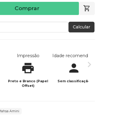
Comprar
Calcular
Impressão
Idade recomendada
Data de publicaç
Preto e Branco (Papel
Sem classificação
02/03/2026
Offset)
Mahsa Amini