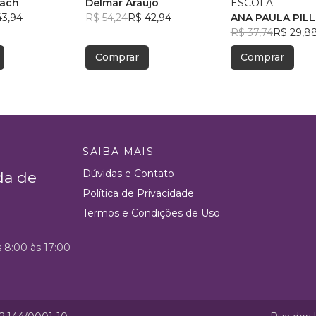
bach
Delmar Araújo
ESCOLA
43,94
R$ 54,24
R$ 42,94
ANA PAULA PIL
R$ 37,74
R$ 29,8
Comprar
Comprar
SAIBA MAIS
Dúvidas e Contato
da de
Política de Privacidade
Termos e Condições de Uso
s 8:00 às 17:00