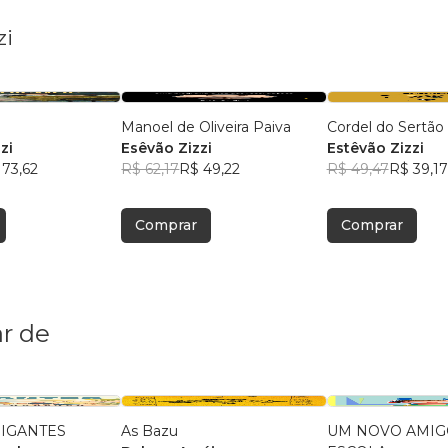
zi
Manoel de Oliveira Paiva
Cordel do Sertão
zi
Esêvão Zizzi
Estêvão Zizzi
 73,62
R$ 62,17
R$ 49,22
R$ 49,47
R$ 39,17
Comprar
Comprar
r de
GIGANTES
As Bazu
UM NOVO AMIG