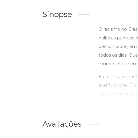
Sinopse
O racismo no Brasi
políticas pública
desconfiados, em 
todos os dias. Que
mundo insiste em to
E o que fazemos? 
a lei funcione. E 
nada reparam. A se
Avaliações