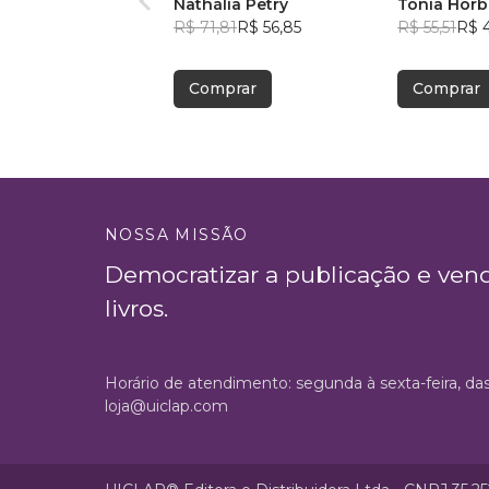
Nathália Petry
Tonia Hor
R$ 71,81
R$ 56,85
R$ 55,51
R$ 
Comprar
Comprar
NOSSA MISSÃO
Democratizar a publicação e ven
livros.
Horário de atendimento: segunda à sexta-feira, da
loja@uiclap.com