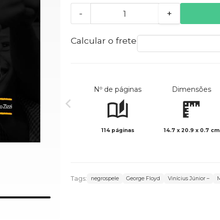
-
+
Calcular o frete
Nº de páginas
Dimensões
114 páginas
14.7 x 20.9 x 0.7 cm
Tags:
negrospele
George Floyd
Vinícius Júnior –