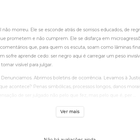
l não morreu. Ele se esconde atrás de sorrisos educados, de regr
s que prometem e não cumprem. Ele se disfarça em microagressõ
comentários que, para quem os escuta, soam como lâminas fina
m sofre aprende cedo: ser negro aqui é carregar um peso invisív
rnar visível para julgar.
Denunciamos. Abrimos boletins de ocorrência. Levamos à Just
o que acontece? Penas simbólicas, processos longos, danos morais
nsação de ser julgado não pelo que fez, mas pelo que é, per ...
Ver mais
Não há avaliações ainda.