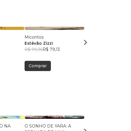
Micontos
Crônicos
Estêvão Zizzi
Estêvão Zizzi
R$ 99,96
R$ 79,13
R$ 51,75
R$ 40,97
Comprar
Comprar
O NA
O SONHO DE YARA: A
Minha Jornada com a L