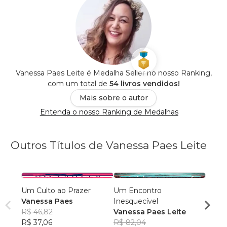
Vanessa Paes Leite é Medalha Seller no nosso Ranking,
com um total de
54 livros vendidos!
Mais sobre o autor
Entenda o nosso Ranking de Medalhas
Outros Títulos de Vanessa Paes Leite
Um Culto ao Prazer
Um Encontro
Os Ma
Vanessa Paes
Inesquecível
Tesour
R$ 46,82
Vanessa Paes Leite
Vanes
R$ 37,06
R$ 82,04
R$ 91