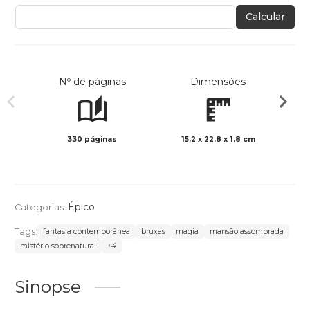
Calcular
Nº de páginas
Dimensões
330 páginas
15.2 x 22.8 x 1.8 cm
Preto 
Épico
Categorias:
Tags:
fantasia contemporânea
bruxas
magia
mansão assombrada
mistério sobrenatural
+4
Sinopse