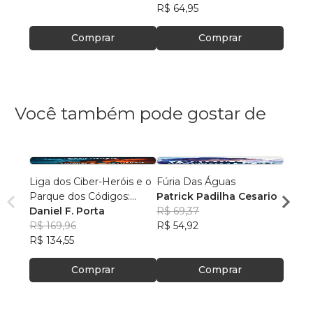
R$ 64,95
R$ 72
Comprar
Comprar
Você também pode gostar de
Liga dos Ciber-Heróis e o
Fúria Das Águas
Os Ma
Parque dos Códigos:
Patrick Padilha Cesario
Alexa
Rumo ao Desconhecido
Daniel F. Porta
R$ 69,37
R$ 87
R$ 169,96
R$ 54,92
R$ 69
R$ 134,55
Comprar
Comprar