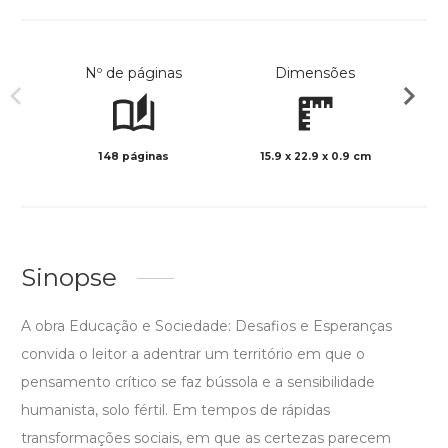
Nº de páginas
Dimensões
148 páginas
15.9 x 22.9 x 0.9 cm
Preto 
Sinopse
A obra Educação e Sociedade: Desafios e Esperanças
convida o leitor a adentrar um território em que o
pensamento crítico se faz bússola e a sensibilidade
humanista, solo fértil. Em tempos de rápidas
transformações sociais, em que as certezas parecem