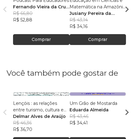
Podcast Para Educadores
Educação em Ciências e
Linguí
Fernando Vieira da Cruz
Matemática na Amazônia
Cultu
(Fernandinho Cruz)
R$ 66,80
Legal: Pesquisas e
Jusiany Pereira da
Histór
Érica
R$ 52,88
Práticas Pedagógicas
Cunha dos Santos
R$ 43,14
Carva
R$ 42
R$ 34,16
R$ 33
Comprar
Comprar
Você também pode gostar de
Lençóis : as relações
Um Grão de Mostarda
Inteli
entre turismo, cultura e
Eduarda Almeida
Aulas 
ambiente
Delmar Alves de Araújo
R$ 43,46
PhD(c
R$ 46,36
R$ 34,41
R$ 63
R$ 36,70
R$ 50