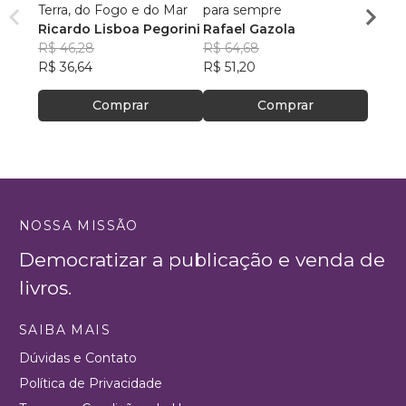
Terra, do Fogo e do Mar
para sempre
Magd
Ricardo Lisboa Pegorini
Rafael Gazola
Manue
R$ 46,28
R$ 64,68
PhD
R$ 10
R$ 36,64
R$ 51,20
R$ 85
Comprar
Comprar
NOSSA MISSÃO
Democratizar a publicação e venda de
livros.
SAIBA MAIS
Dúvidas e Contato
Política de Privacidade