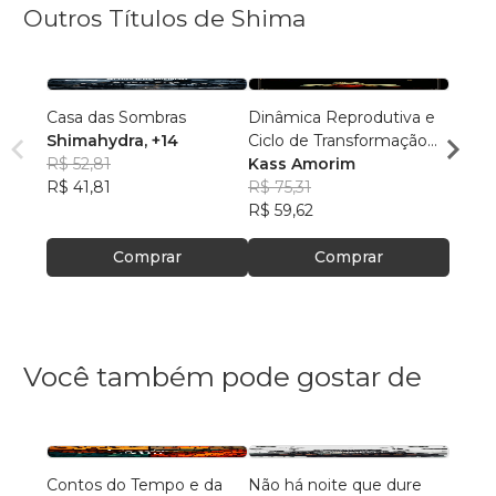
Outros Títulos de Shima
Casa das Sombras
Dinâmica Reprodutiva e
O Caç
Shimahydra
, +14
Ciclo de Transformação
Shim
R$ 52,81
da Espécie Vampírica
Kass Amorim
R$ 68
R$ 41,81
R$ 75,31
R$ 54
R$ 59,62
Comprar
Comprar
Você também pode gostar de
Contos do Tempo e da
Não há noite que dure
Grimó