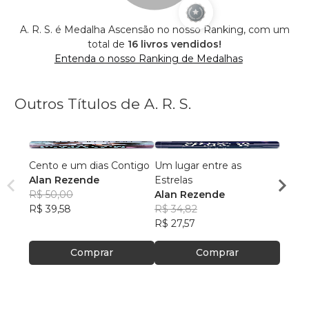
A. R. S. é Medalha Ascensão no nosso Ranking, com um
total de
16 livros vendidos!
Entenda o nosso Ranking de Medalhas
Outros Títulos de A. R. S.
Cento e um dias Contigo
Um lugar entre as
Ainda
Alan Rezende
Estrelas
Alan
R$ 50,00
Alan Rezende
R$ 34
R$ 39,58
R$ 34,82
R$ 27
R$ 27,57
Comprar
Comprar