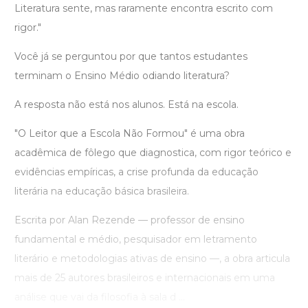
Literatura sente, mas raramente encontra escrito com
rigor."
Você já se perguntou por que tantos estudantes
terminam o Ensino Médio odiando literatura?
A resposta não está nos alunos. Está na escola.
"O Leitor que a Escola Não Formou" é uma obra
acadêmica de fôlego que diagnostica, com rigor teórico e
evidências empíricas, a crise profunda da educação
literária na educação básica brasileira.
Escrita por Alan Rezende — professor de ensino
fundamental e médio, pesquisador em letramento
literário e metodologias ativas de ensino —, a obra articula
mais de 25 autores brasileiros e internacionais em uma
análise que vai da filosofia à sala d ...