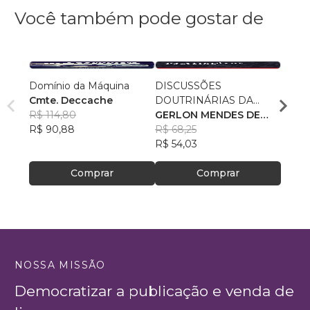
Você também pode gostar de
Domínio da Máquina
DISCUSSÕES
Siste
Cmte. Deccache
DOUTRINÁRIAS DA
Abast
R$ 114,80
ATIVIDADE POLICIAL
GERLON MENDES DE
Trata
Fábio
R$ 90,88
SOUZA
R$ 68,25
Técni
Silva
R$ 95
R$ 54,03
R$ 75
Comprar
Comprar
NOSSA MISSÃO
Democratizar a publicação e venda de