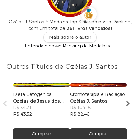
Ozéias J. Santos é Medalha Top Seller no nosso Ranking,
com um total de
261 livros vendidos!
Mais sobre o autor
Entenda o nosso Ranking de Medalhas
Outros Títulos de Ozéias J. Santos
Dieta Cetogênica
Cromoterapia e Radiação
Vadem
Ozéias de Jesus dos
Ozéias J. Santos
Ozéia
Santos
R$ 54,71
R$ 104,16
R$ 15
R$ 43,32
R$ 82,46
R$ 12
Comprar
Comprar