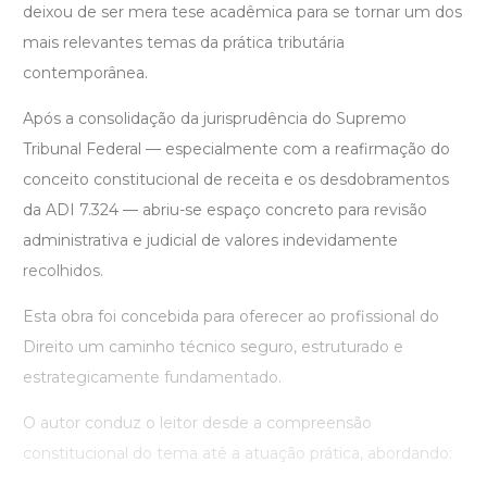
deixou de ser mera tese acadêmica para se tornar um dos
mais relevantes temas da prática tributária
contemporânea.
Após a consolidação da jurisprudência do Supremo
Tribunal Federal — especialmente com a reafirmação do
conceito constitucional de receita e os desdobramentos
da ADI 7.324 — abriu-se espaço concreto para revisão
administrativa e judicial de valores indevidamente
recolhidos.
Esta obra foi concebida para oferecer ao profissional do
Direito um caminho técnico seguro, estruturado e
estrategicamente fundamentado.
O autor conduz o leitor desde a compreensão
constitucional do tema até a atuação prática, abordando: