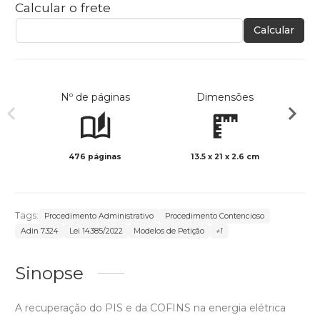
Calcular o frete
Calcular
Nº de páginas
Dimensões
476 páginas
13.5 x 21 x 2.6 cm
Preto 
Tags:
Procedimento Administrativo
Procedimento Contencioso
Adin 7.324
Lei 14.385/2022
Modelos de Petição
+1
Sinopse
A recuperação do PIS e da COFINS na energia elétrica