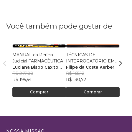
Você também pode gostar de
MANUAL da Perícia
TÉCNICAS DE
Manua
Judicial FARMACÊUTICA
INTERROGATÓRIO EM
Jurídi
Luciana Bispo Caxito
TEMPO REAL
Filipe da Costa Kerber
Rodri
Lopes Cançado
R$ 247,00
R$ 165,12
R$ 60
R$ 195,54
R$ 130,72
R$ 47
Comprar
Comprar
NOSSA MISSÃO