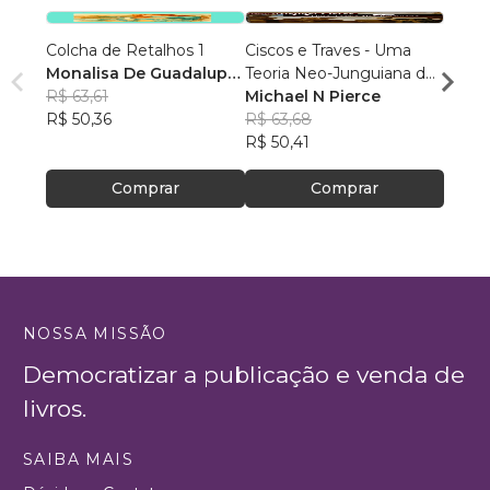
Colcha de Retalhos 1
Ciscos e Traves - Uma
O Pod
Monalisa De Guadalupe
Teoria Neo-Junguiana de
(crises
Scussel
R$ 63,61
Personalidade
Michael N Pierce
Carla
R$ 50,36
R$ 63,68
R$ 94
R$ 50,41
R$ 74
Comprar
Comprar
NOSSA MISSÃO
Democratizar a publicação e venda de
livros.
SAIBA MAIS