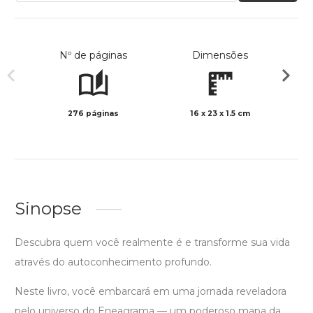
Nº de páginas
Dimensões
276 páginas
16 x 23 x 1.5 cm
Preto 
Sinopse
Descubra quem você realmente é e transforme sua vida
através do autoconhecimento profundo.
Neste livro, você embarcará em uma jornada reveladora
pelo universo do Eneagrama — um poderoso mapa da