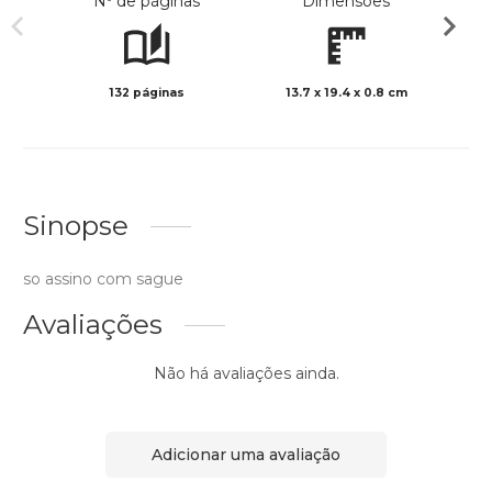
Nº de páginas
Dimensões
132 páginas
13.7 x 19.4 x 0.8 cm
Preto 
Sinopse
so assino com sague
Avaliações
Não há avaliações ainda.
Adicionar uma avaliação