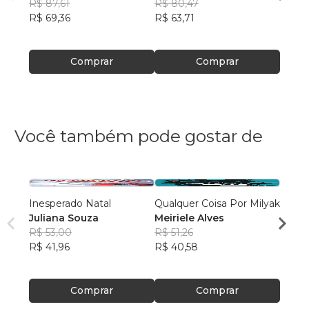
R$ 87,61
silva
R$ 80,47
R$ 27
R$ 69,36
R$ 63,71
R$ 21
Comprar
Comprar
Você também pode gostar de
Inesperado Natal
Qualquer Coisa Por Milyak
O Cor
Juliana Souza
Meiriele Alves
Nina 
R$ 53,00
R$ 51,26
R$ 57
R$ 41,96
R$ 40,58
R$ 45
Comprar
Comprar