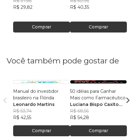
R$ 37,66
R$ 50,96
Flávi
R$ 29,82
R$ 40,35
R$ 13
R$ 10
Comprar
Comprar
Você também pode gostar de
Manual do investidor
50 idéias para Ganhar
LIVR
brasileiro na Flórida
Mais como Farmacêutico
BOL
Leonardo Martins
Luciana Bispo Caxito
Robe
R$ 53,74
Lopes Cançado
R$ 68,56
R$ 49
R$ 42,55
R$ 54,28
R$ 39
Comprar
Comprar