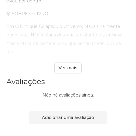
viveu por dentro.
📖 SOBRE O LIVRO
Em O Sim que Colapsou o Universo, Maria finalmente
ganha voz. Não a Maria dos vitrais, distante e silenciosa.
Mas a Maria de carne e osso, que sentiu medo, dúvida,
dor ...
Ver mais
Avaliações
Não há avaliações ainda.
Adicionar uma avaliação