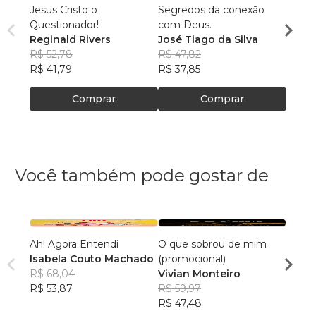
Jesus Cristo o
Segredos da conexão
Quem 
Questionador!
com Deus.
José 
Reginald Rivers
José Tiago da Silva
R$ 66
R$ 52,78
R$ 47,82
R$ 52
R$ 41,79
R$ 37,85
Comprar
Comprar
Você também pode gostar de
Ah! Agora Entendi
O que sobrou de mim
Cami
Isabela Couto Machado
(promocional)
André
R$ 68,04
Vivian Monteiro
R$ 64
R$ 53,87
R$ 59,97
R$ 50
R$ 47,48