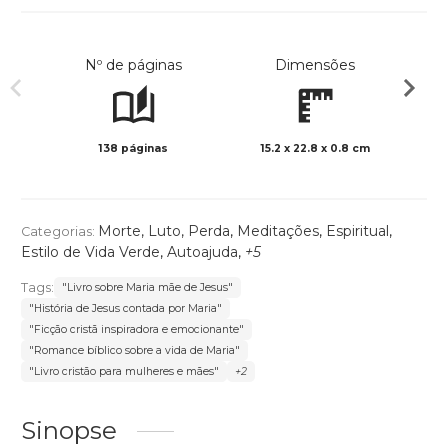
Nº de páginas
Dimensões
138 páginas
15.2 x 22.8 x 0.8 cm
Preto 
Morte, Luto, Perda
,
Meditações
,
Espiritual
,
Categorias:
Estilo de Vida Verde
,
Autoajuda
,
+5
Tags:
"Livro sobre Maria mãe de Jesus"
"História de Jesus contada por Maria"
"Ficção cristã inspiradora e emocionante"
"Romance bíblico sobre a vida de Maria"
"Livro cristão para mulheres e mães"
+2
Sinopse