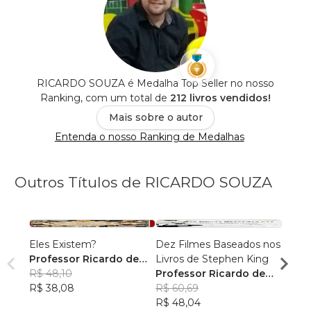
RICARDO SOUZA é Medalha Top Seller no nosso
Ranking, com um total de
212 livros vendidos!
Mais sobre o autor
Entenda o nosso Ranking de Medalhas
Outros Títulos de RICARDO SOUZA
Eles Existem?
Dez Filmes Baseados nos
1994
Professor Ricardo de
Livros de Stephen King
Profe
Souza
R$ 48,10
Professor Ricardo de
Souz
R$ 47
R$ 38,08
Souza
R$ 60,69
R$ 37
R$ 48,04