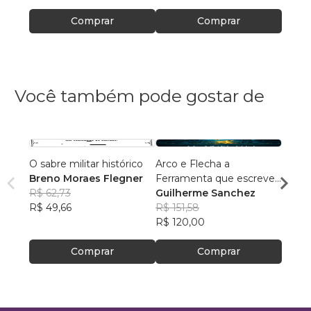
Comprar
Comprar
Você também pode gostar de
O sabre militar histórico
Arco e Flecha a
Duelo
Breno Moraes Flegner
Ferramenta que escreveu
Breno
R$ 62,73
a História da Humanidade
Guilherme Sanchez
R$ 56
R$ 49,66
R$ 151,58
R$ 44
R$ 120,00
Comprar
Comprar