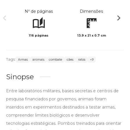
Nº de páginas
Dimensões
116 páginas
13.9 x 21 x 0.7 cm
Preto 
Tags:
Armas
animais
combate
cães
ratos
+9
Sinopse
Entre laboratórios militares, bases secretas e centros de
pesquisa financiados por governos, animais foram
inseridos em experimentos destinados a testar armas,
compreender limites biológicos e desenvolver
tecnologias estratégicas. Pombos treinados para orientar