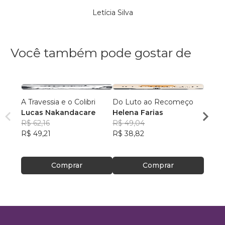
Letícia Silva
Você também pode gostar de
A Travessia e o Colibri
Do Luto ao Recomeço
Luto -
Lucas Nakandacare
Helena Farias
Entre
R$ 62,16
R$ 49,04
Márci
R$ 49,21
R$ 38,82
R$ 66,
R$ 52
Comprar
Comprar