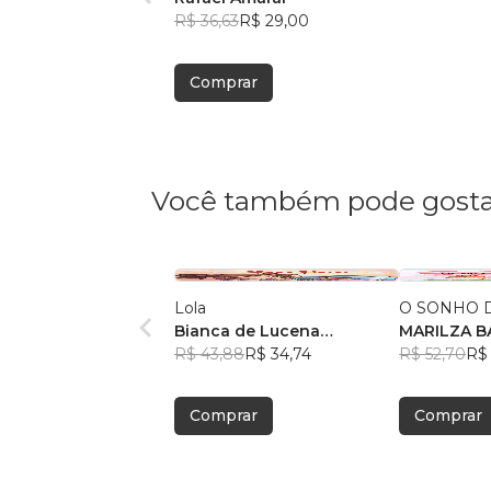
R$ 36,63
R$ 29,00
Comprar
Você também pode gosta
Lola
O SONHO D
Bianca de Lucena
MA
Coutinho de Oliveira
R$ 43,88
R$ 34,74
R$ 52,70
R$ 
Comprar
Comprar