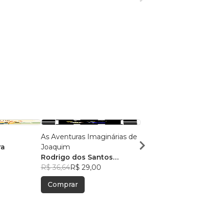
As Aventuras Imaginárias de
A Mamãe é Cientista
ra
Joaquim
Fernanda Staniscuas
Rodrigo dos Santos
R$ 34,54
R$ 27,34
Martinez
R$ 36,64
R$ 29,00
Comprar
Comprar