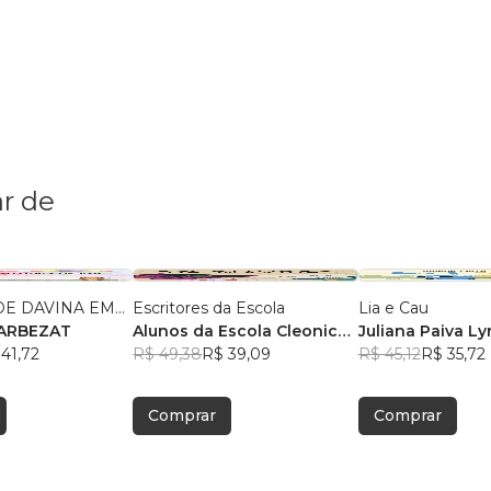
r de
E DAVINA EM...
Escritores da Escola
Lia e Cau
RILZA BARBEZAT
Alunos da Escola Cleonice
Juliana Paiva Ly
41,72
Bezerra
R$ 49,38
, +2
R$ 39,09
R$ 45,12
R$ 35,72
Comprar
Comprar