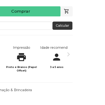
Comprar
Calcular
Impressão
Idade recomendada
Data de publicaç
Preto e Branco (Papel
3 a 5 anos
28/02/2026
Offset)
nação & Brincadeira