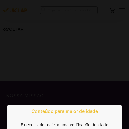
VOLTAR
NOSSA MISSÃO
Democratizar a publicação e venda de
Conteúdo para maior de idade
livros.
É necessario realizar uma verificação de idade
SAIBA MAIS