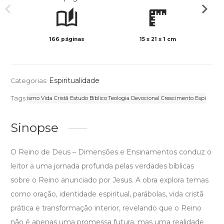
166 páginas
15 x 21 x 1 cm
Preto 
Espiritualidade
Categorias:
Tags:
ade Cristianismo Vida Cristã Estudo Bíblico Teologia Devocional Crescimento Espiritual M
Sinopse
O Reino de Deus – Dimensões e Ensinamentos conduz o
leitor a uma jornada profunda pelas verdades bíblicas
sobre o Reino anunciado por Jesus. A obra explora temas
como oração, identidade espiritual, parábolas, vida cristã
prática e transformação interior, revelando que o Reino
não é apenas uma promessa futura, mas uma realidade