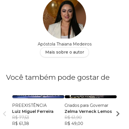
Apóstola Thaiana Medeiros
Mais sobre o autor
Você também pode gostar de
PREEXISTÊNCIA
Criados para Governar
A Sen
Luiz Miguel Ferreira
Zelma Verneck Lemos
Samue
R$ 77,53
R$ 61,90
Chies
R$ 94
R$ 61,38
R$ 49,00
R$ 75