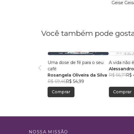
Geise Geis
Você também pode gosta
Uma dose de fé para o seu
A vida não é
café
Alessandro
Rosangela Oliveira da Silva
Menezes
R$ 56,71
R$ 
R$ 69,46
R$ 54,99
Comprar
Comprar
NOSSA MISSÃO