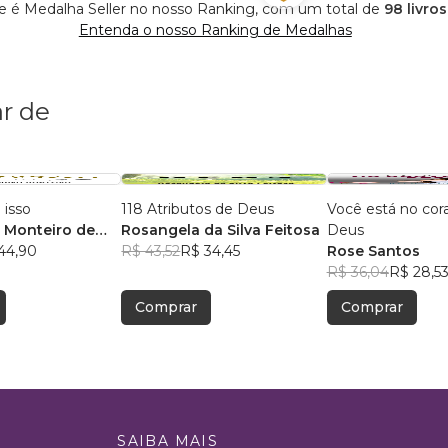
e é Medalha Seller no nosso Ranking, com um total de
98 livro
Entenda o nosso Ranking de Medalhas
r de
 isso
118 Atributos de Deus
Você está no cor
 Monteiro de
Rosangela da Silva Feitosa
Deus
44,90
R$ 43,52
R$ 34,45
Rose Santos
R$ 36,04
R$ 28,5
Comprar
Comprar
SAIBA MAIS