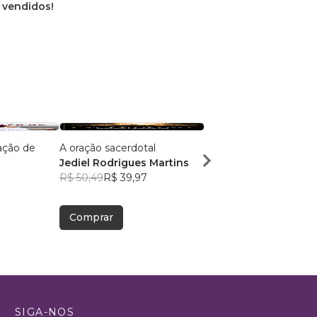
s vendidos!
ação de
A oração sacerdotal
Devocional de Salmos 
Jediel Rodrigues Martins
Mulheres
R$ 50,49
R$ 39,97
Francilice Rodrigues
3
R$ 56,48
R$ 44,71
Comprar
Comprar
SIGA-NOS