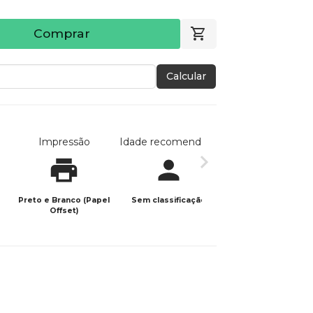
Comprar
Calcular
Impressão
Idade recomendada
Data de publicaç
Preto e Branco (Papel
Sem classificação
27/02/2026
Offset)