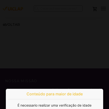
VOLTAR
NOSSA MISSÃO
Democratizar a publicação e venda de
Conteúdo para maior de idade
livros.
É necessario realizar uma verificação de idade
SAIBA MAIS