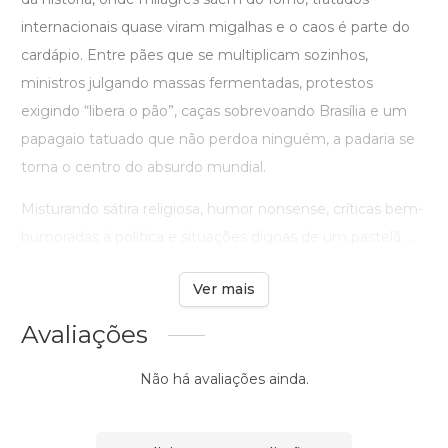
internacionais quase viram migalhas e o caos é parte do
cardápio. Entre pães que se multiplicam sozinhos,
ministros julgando massas fermentadas, protestos
exigindo “libera o pão”, caças sobrevoando Brasília e um
papagaio tatuado que não perdoa ninguém, a padaria se
torna o centro do absurdo mundial.
Misturando sátira religiosa, humor nonsense, críticas bem-
humoradas à política e situações dignas de um pastelã ...
Ver mais
Avaliações
Não há avaliações ainda.