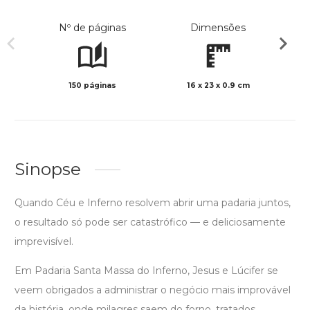
Nº de páginas
Dimensões
150 páginas
16 x 23 x 0.9 cm
Preto 
Sinopse
Quando Céu e Inferno resolvem abrir uma padaria juntos,
o resultado só pode ser catastrófico — e deliciosamente
imprevisível.
Em Padaria Santa Massa do Inferno, Jesus e Lúcifer se
veem obrigados a administrar o negócio mais improvável
da história, onde milagres saem do forno, tratados