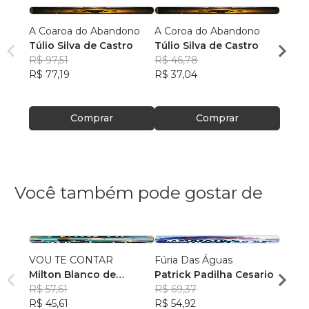
A Coaroa do Abandono
A Coroa do Abandono
Padar
Túlio Silva de Castro
Túlio Silva de Castro
infern
R$ 97,51
R$ 46,78
Túlio
R$ 77,19
R$ 37,04
R$ 94
R$ 75
Comprar
Comprar
Você também pode gostar de
VOU TE CONTAR
Fúria Das Águas
O Gra
Milton Blanco de
Patrick Padilha Cesario
Paris
Abrunhosa Trindade
R$ 57,61
R$ 69,37
Vivia
Filho
R$ 45,61
R$ 54,92
R$ 68