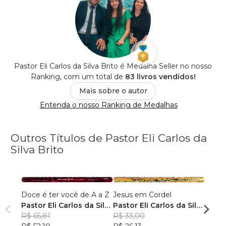
Pastor Eli Carlos da Silva Brito é Medalha Seller no nosso
Ranking, com um total de
83 livros vendidos!
Mais sobre o autor
Entenda o nosso Ranking de Medalhas
Outros Títulos de Pastor Eli Carlos da
Silva Brito
Doce é ter você de A a Z
Jesus em Cordel
IL No
Pastor Eli Carlos da Silva
Pastor Eli Carlos da Silva
Eli Ca
Brito
R$ 65,81
Brito
R$ 33,00
R$ 10