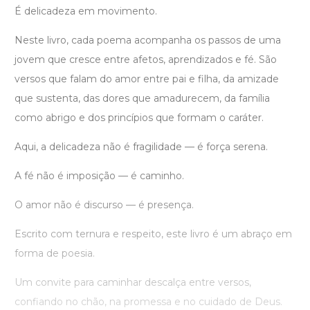
É delicadeza em movimento.
Neste livro, cada poema acompanha os passos de uma
jovem que cresce entre afetos, aprendizados e fé. São
versos que falam do amor entre pai e filha, da amizade
que sustenta, das dores que amadurecem, da família
como abrigo e dos princípios que formam o caráter.
Aqui, a delicadeza não é fragilidade — é força serena.
A fé não é imposição — é caminho.
O amor não é discurso — é presença.
Escrito com ternura e respeito, este livro é um abraço em
forma de poesia.
Um convite para caminhar descalça entre versos,
confiando no chão, na promessa e no cuidado de Deus.