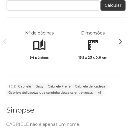
Calcular
Nº de páginas
Dimensões
94 páginas
15.5 x 23 x 0.6 cm
Preto 
Tags:
Gabriele
Gaby
Gabriele Freire
Gabriele delicadeza
Gabriele delicadeza que caminha descalça entre versos
+8
Sinopse
GABRIELE não é apenas um nome.