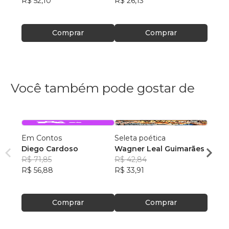
R$ 52,10
R$ 26,13
R$ 80
Comprar
Comprar
Você também pode gostar de
Em Contos
Seleta poética
O que
Diego Cardoso
Wagner Leal Guimarães
enten
R$ 71,85
R$ 42,84
ainda 
Carla
R$ 56,88
R$ 33,91
R$ 57
R$ 45
Comprar
Comprar