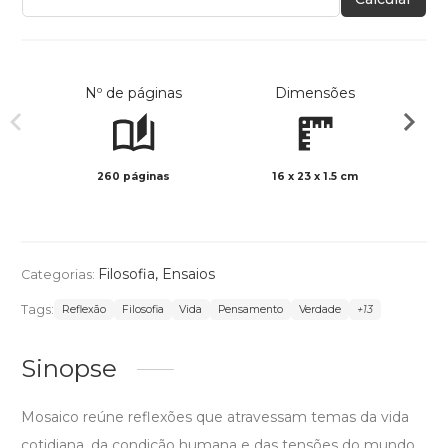
Nº de páginas
Dimensões
260 páginas
16 x 23 x 1.5 cm
Preto 
Filosofia
,
Ensaios
Categorias:
Tags:
Reflexão
Filosofia
Vida
Pensamento
Verdade
+13
Sinopse
Mosaico reúne reflexões que atravessam temas da vida
cotidiana, da condição humana e das tensões do mundo