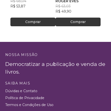
R$ 68,04
existiu!
ROGER EVES
da Si
R$ 59
R$ 53,87
R$ 63,03
R$ 47
R$ 49,90
Comprar
Comprar
NOSSA MISSÃO
Democratizar a publicação e venda de
livros.
SAIBA MAIS
Dúvidas e Contato
Política de Privacidade
Termos e Condições de Uso