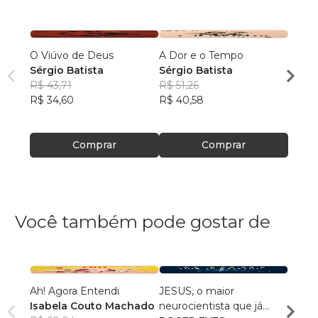
O Viúvo de Deus
A Dor e o Tempo
O Mu
Sérgio Batista
Sérgio Batista
Sérgi
R$ 43,71
R$ 51,26
R$ 64
R$ 34,60
R$ 40,58
R$ 50
Comprar
Comprar
Você também pode gostar de
Ah! Agora Entendi
JESUS, o maior
ESG e
Isabela Couto Machado
neurocientista que já
Marcu