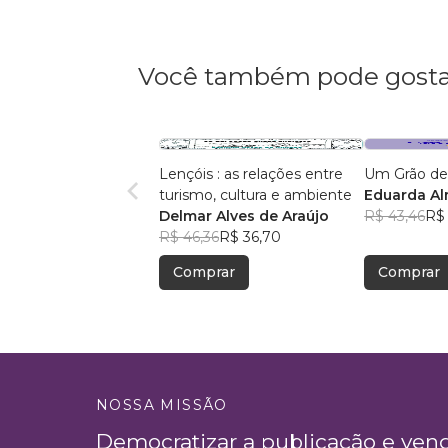
Você também pode gosta
Lençóis : as relações entre
Um Grão de
turismo, cultura e ambiente
Eduarda A
Delmar Alves de Araújo
R$ 43,46
R$ 
R$ 46,36
R$ 36,70
Comprar
Comprar
NOSSA MISSÃO
Democratizar a publicação e ven