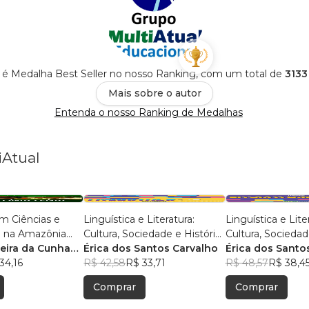
 é Medalha Best Seller no nosso Ranking, com um total de
3133
Mais sobre o autor
Entenda o nosso Ranking de Medalhas
iAtual
m Ciências e
Linguística e Literatura:
Linguística e Lite
 na Amazônia
Cultura, Sociedade e História
Cultura, Sociedad
isas e Práticas
reira da Cunha
- Volume 2
Érica dos Santos Carvalho
Érica dos Santo
s
s
34,16
R$ 42,58
R$ 33,71
R$ 48,57
R$ 38,4
Comprar
Comprar