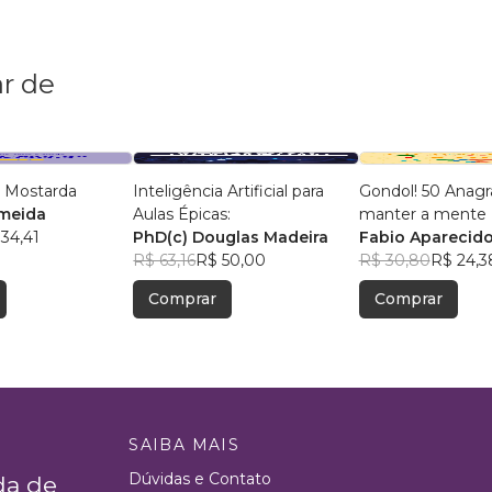
r de
 Mostarda
Inteligência Artificial para
Gondol! 50 Anag
lmeida
Aulas Épicas:
manter a mente +
34,41
PhD(c) Douglas Madeira
Fabio Aparecido
R$ 63,16
R$ 50,00
R$ 30,80
R$ 24,3
Comprar
Comprar
SAIBA MAIS
Dúvidas e Contato
da de