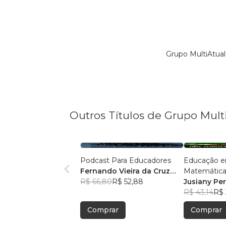
Grupo MultiAtual
Outros Títulos de Grupo Mult
Podcast Para Educadores
Educação e
Fernando Vieira da Cruz
Matemática
(Fernandinho Cruz)
R$ 66,80
R$ 52,88
Legal: Pesqu
Jusiany Pe
Pedagógica
dos Santo
R$ 43,14
R$ 
Comprar
Comprar