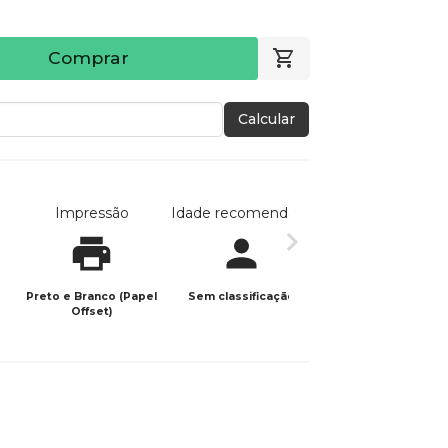
Comprar
Calcular
Impressão
Idade recomendada
Data de publicaç
Preto e Branco (Papel
Sem classificação
26/02/2026
Offset)