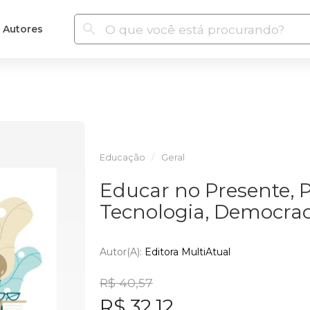
Autores
Educação
Geral
Educar no Presente, P
Tecnologia, Democra
Autor(a):
Editora MultiAtual
R$ 40,57
R$ 32,12