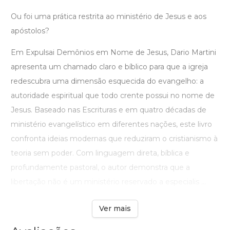
Ou foi uma prática restrita ao ministério de Jesus e aos
apóstolos?
Em Expulsai Demônios em Nome de Jesus, Dario Martini
apresenta um chamado claro e bíblico para que a igreja
redescubra uma dimensão esquecida do evangelho: a
autoridade espiritual que todo crente possui no nome de
Jesus. Baseado nas Escrituras e em quatro décadas de
ministério evangelístico em diferentes nações, este livro
confronta ideias modernas que reduziram o cristianismo à
teoria sem poder. Com linguagem direta, bíblica e
profundamente pastoral, o autor demonstra que a
libertação não é um ministério reservado a especialis ...
Ver mais