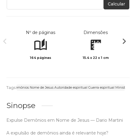
Calcular
Nº de páginas
Dimensões
164 páginas
15.4 x 22 x 1 cm
Preto 
Tags:
 Expulsar demônios Nome de Jesus Autoridade espiritual Guerra espiritual Ministério eva
Sinopse
Expulse Demônios em Nome de Jesus — Dario Martini
A expulsão de demônios ainda é relevante hoje?