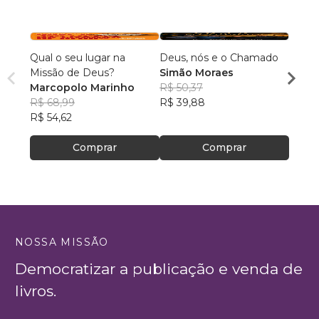
Qual o seu lugar na
Deus, nós e o Chamado
O jum
Missão de Deus?
Simão Moraes
escor
Marcopolo Marinho
R$ 50,37
perig
Odili
R$ 68,99
R$ 39,88
R$ 31
R$ 54,62
R$ 25
Comprar
Comprar
NOSSA MISSÃO
Democratizar a publicação e venda de
livros.