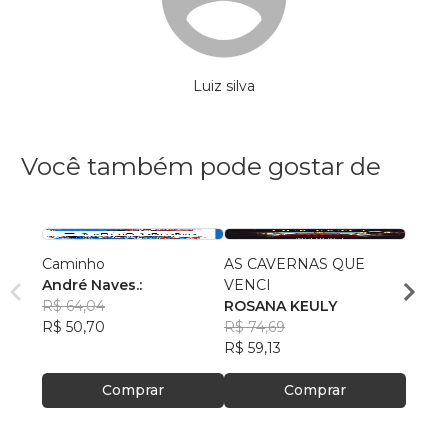
Luiz silva
Você também pode gostar de
Caminho
AS CAVERNAS QUE
Queri
André Naves.:
VENCI
Chris
R$ 64,04
ROSANA KEULY
R$ 51
R$ 50,70
R$ 74,69
R$ 40
R$ 59,13
Comprar
Comprar