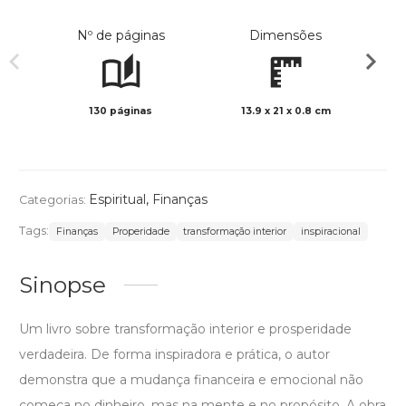
Nº de páginas
Dimensões
130 páginas
13.9 x 21 x 0.8 cm
Preto 
Espiritual
,
Finanças
Categorias:
Tags:
Finanças
Properidade
transformação interior
inspiracional
Sinopse
Um livro sobre transformação interior e prosperidade
verdadeira. De forma inspiradora e prática, o autor
demonstra que a mudança financeira e emocional não
começa no dinheiro, mas na mente e no propósito. A obra