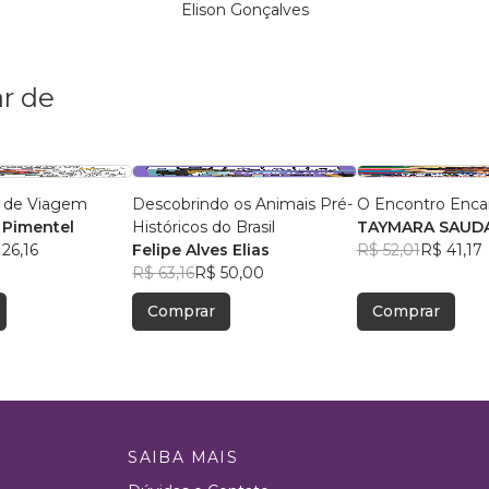
Elison Gonçalves
r de
 de Viagem
Descobrindo os Animais Pré-
O Encontro Enca
 Pimentel
Históricos do Brasil
TAYMARA SAUDA
26,16
Felipe Alves Elias
R$ 52,01
R$ 41,17
R$ 63,16
R$ 50,00
Comprar
Comprar
SAIBA MAIS