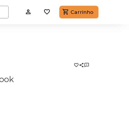
Carrinho
book