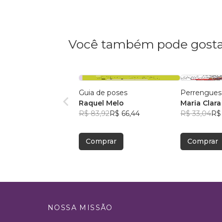
Você também pode gosta
Guia de poses
Perrengues
Raquel Melo
Maria Clara
R$ 83,92
R$ 66,44
R$ 33,04
R$ 
Comprar
Comprar
NOSSA MISSÃO