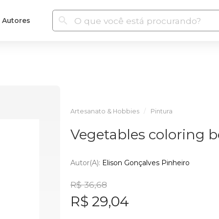
Autores
Artesanato & Hobbies
Pintura
Vegetables coloring 
Autor(a):
Elison Gonçalves Pinheiro
R$ 36,68
R$ 29,04