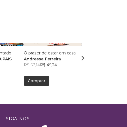
ntado
O prazer de estar em casa
Rose Chic
 PAIS
Andressa Ferreira
Priscilla Merrifield
R$ 57,14
R$ 45,24
R$ 98,68
R$ 78,13
Comprar
Comprar
SIGA-NOS