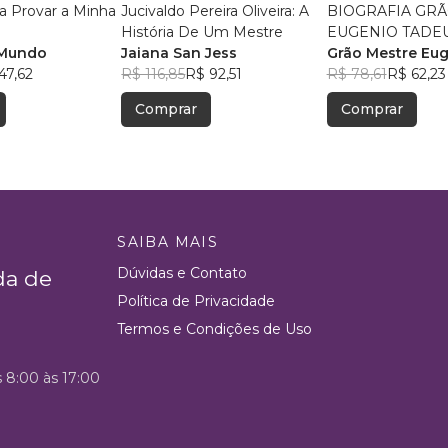
a Provar a Minha
Jucivaldo Pereira Oliveira: A
BIOGRAFIA GR
História De Um Mestre
EUGENIO TADE
 Mundo
Jaiana San Jess
Grão Mestre Eu
47,62
R$ 116,85
R$ 92,51
Tadeu
R$ 78,61
R$ 62,23
Comprar
Comprar
SAIBA MAIS
Dúvidas e Contato
da de
Política de Privacidade
Termos e Condições de Uso
s 8:00 às 17:00