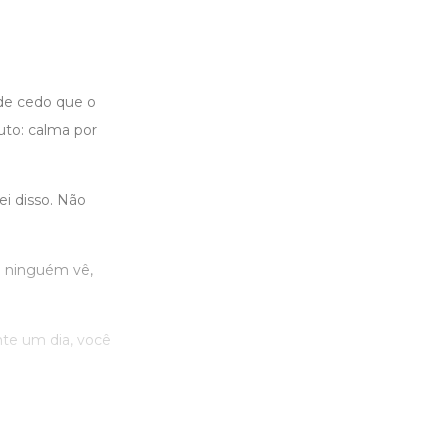
de cedo que o
uto: calma por
ei disso. Não
o ninguém vê,
nte um dia, você