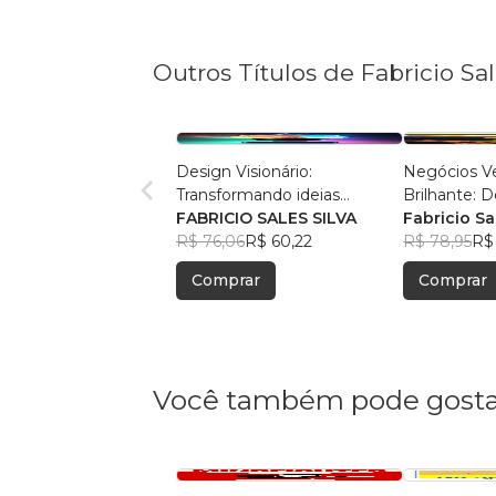
Outros Títulos de Fabricio Sa
Design Visionário:
Negócios Ve
Transformando ideias
Brilhante: 
comuns em negócios
FABRICIO SALES SILVA
Potencial S
Fabricio Sa
extraordinários
R$ 76,06
R$ 60,22
R$ 78,95
R$
Comprar
Comprar
Você também pode gosta