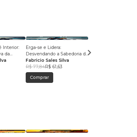
Interior:
Erga-se e Lidera:
Ensinamentos Bíblicos
va da
Desvendando a Sabedoria do
Princípio ao Fim do Livro ao
us
lva
Sucesso
Fabricio Sales Silva
Coração
Fabricio Sales Silva
R$ 77,84
R$ 61,63
R$ 80,06
R$ 63,38
Comprar
Comprar