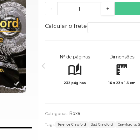
-
+
Calcular o frete
Nº de páginas
Dimensões
232 páginas
16 x 23 x 1.3 cm
Boxe
Categorias:
Tags:
Terence Crawford
Bud Crawford
Crawford vs 