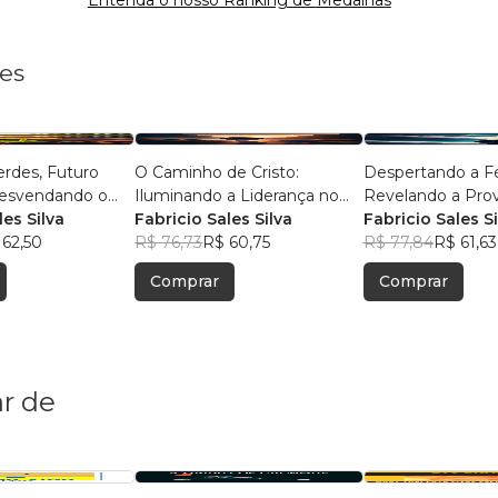
les
rdes, Futuro
O Caminho de Cristo:
Despertando a Fé 
Desvendando o
Iluminando a Liderança no
Revelando a Pro
ustentável
les Silva
Mundo Moderno
Fabricio Sales Silva
Existência de De
Fabricio Sales Si
 62,50
R$ 76,73
R$ 60,75
R$ 77,84
R$ 61,63
Comprar
Comprar
r de