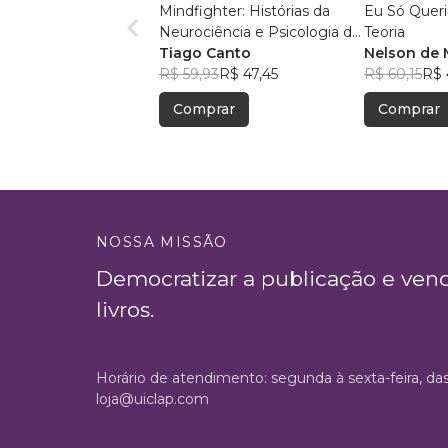
Mindfighter: Histórias da
Eu Só Queri
Neurociência e Psicologia do
Teoria
Esporte para Lutas
Tiago Canto
Nelson de
R$ 59,93
R$ 47,45
R$ 60,15
R$ 
Comprar
Comprar
NOSSA MISSÃO
Democratizar a publicação e ven
livros.
Horário de atendimento: segunda à sexta-feira, da
loja@uiclap.com