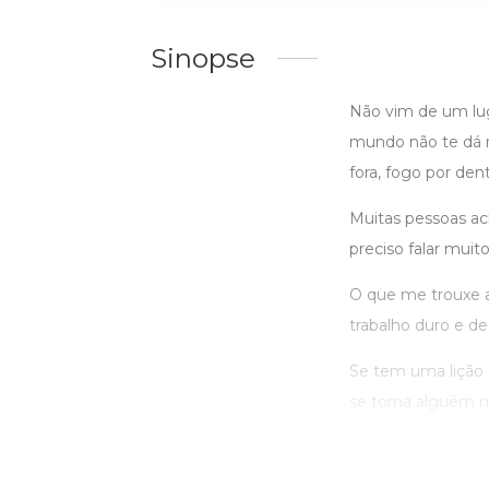
Sinopse
Não vim de um lug
mundo não te dá na
fora, fogo por de
Muitas pessoas ach
preciso falar mui
O que me trouxe a
trabalho duro e de
Se tem uma lição q
se torna alguém mel