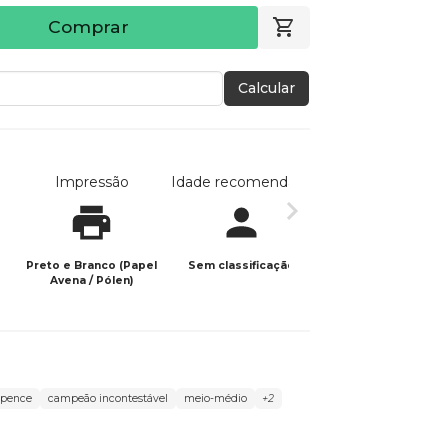
Comprar
Calcular
Impressão
Idade recomendada
Data de publicaç
Preto e Branco (Papel
Sem classificação
24/02/2026
Avena / Pólen)
Spence
campeão incontestável
meio-médio
+2