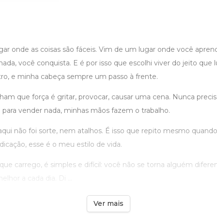
ar onde as coisas são fáceis. Vim de um lugar onde você apren
da, você conquista. E é por isso que escolhi viver do jeito que l
ntro, e minha cabeça sempre um passo à frente.
am que força é gritar, provocar, causar uma cena. Nunca precis
to para vender nada, minhas mãos fazem o trabalho.
qui não foi sorte, nem atalhos. É isso que repito mesmo quand
dicação, esse é o meu estilo de vida.
ue carrego, é simples e difícil: você não se torna alguém difere
hor a cada dia. Di ...
Ver mais