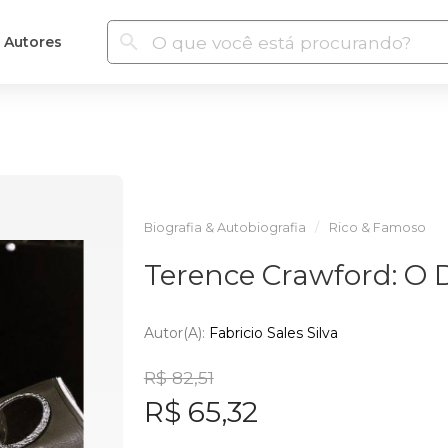
Autores
Biografia & Autobiografia
Rico & Famoso
Terence Crawford: O 
Autor(a):
Fabricio Sales Silva
R$ 82,51
R$ 65,32