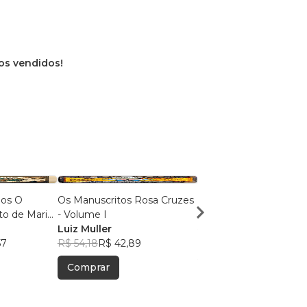
vros vendidos!
hos O
Os Manuscritos Rosa Cruzes
Desvendando o Islam
to de Maria
- Volume I
Clinton Ramachotte
Luiz Muller
R$ 37,53
R$ 29,71
57
R$ 54,18
R$ 42,89
Comprar
Comprar