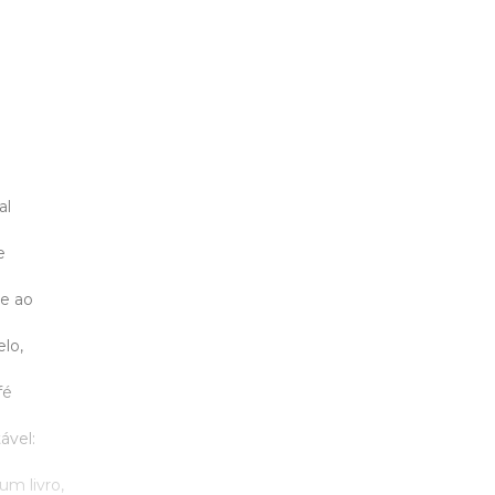
al
e
te ao
lo,
fé
ável:
m livro,