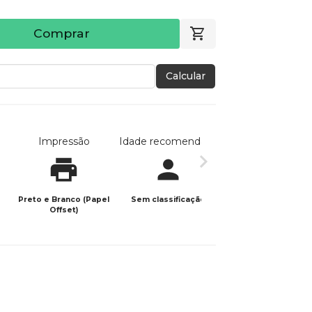
Comprar
Calcular
Impressão
Idade recomendada
Data de publicaç
Preto e Branco (Papel
Sem classificação
24/02/2026
Offset)