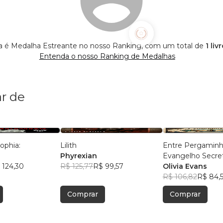
ga é Medalha Estreante no nosso Ranking, com um total de
1 li
Entenda o nosso Ranking de Medalhas
r de
ophia:
Lilith
Entre Pergamin
Phyrexian
Evangelho Secre
 124,30
R$ 125,77
R$ 99,57
Madalena
Olivia Evans
R$ 106,82
R$ 84,
Comprar
Comprar