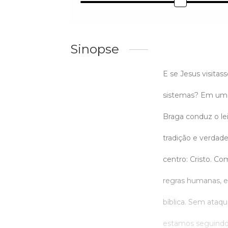
Sinopse
E se Jesus visitas
sistemas? Em uma 
Braga conduz o lei
tradição e verdade
centro: Cristo. Co
regras humanas, ev
bíblica. Sem ataq
estamos seguindo 