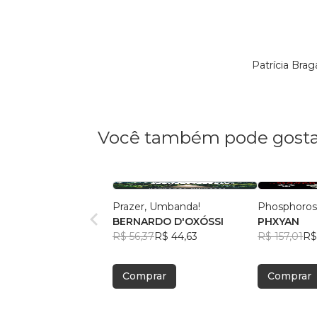
Patrícia Bra
Você também pode gosta
Prazer, Umbanda!
Phosphoros
BERNARDO D'OXÓSSI
PHXYAN
R$ 56,37
R$ 44,63
R$ 157,01
R$
Comprar
Comprar