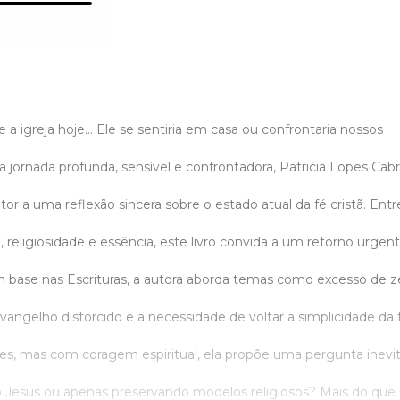
se a igreja hoje… Ele se sentiria em casa ou confrontaria nossos
jornada profunda, sensível e confrontadora, Patricia Lopes Cabr
tor a uma reflexão sincera sobre o estado atual da fé cristã. Entr
, religiosidade e essência, este livro convida a um retorno urgen
m base nas Escrituras, a autora aborda temas como excesso de ze
angelho distorcido e a necessidade de voltar a simplicidade da 
ues, mas com coragem espiritual, ela propõe uma pergunta inevit
Jesus ou apenas preservando modelos religiosos? Mais do que u