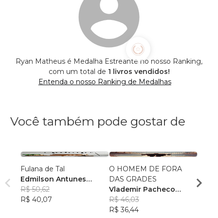
Ryan Matheus é Medalha Estreante no nosso Ranking,
com um total de
1 livros vendidos!
Entenda o nosso Ranking de Medalhas
Você também pode gostar de
Fulana de Tal
O HOMEM DE FORA
LA CI
Edmilson Antunes
DAS GRADES
Laris
Tavares
R$ 50,62
Vlademir Pacheco
R$ 48
R$ 40,07
Custodio
R$ 46,03
R$ 38
R$ 36,44