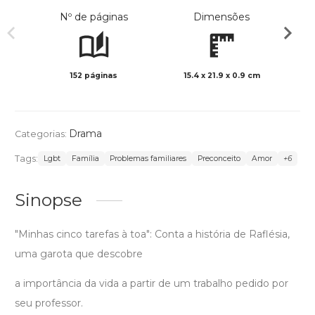
Nº de páginas
Dimensões
152 páginas
15.4 x 21.9 x 0.9 cm
Preto 
Drama
Categorias:
Tags:
Lgbt
Família
Problemas familiares
Preconceito
Amor
+6
Sinopse
"Minhas cinco tarefas à toa": Conta a história de Raflésia,
uma garota que descobre
a importância da vida a partir de um trabalho pedido por
seu professor.