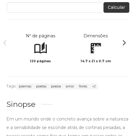
Calcular
Nº de páginas
Dimensões
120 páginas
14.7 x 21 x 0.7 cm
Preto 
Tags:
poemas
poetas
poesia
amor
flores
+2
Sinopse
Em um mundo onde o concreto avança sobre a natureza
e a sensibilidade se esconde atrás de cortinas pesadas, a
poesia resiste como flor que teima em nascer entre as