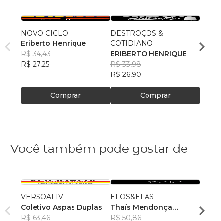
NOVO CICLO
DESTROÇOS &
A MU
Eriberto Henrique
COTIDIANO
COR
R$ 34,43
ERIBERTO HENRIQUE
ERIB
R$ 27,25
R$ 33,98
R$ 33
R$ 26,90
R$ 26
Comprar
Comprar
Você também pode gostar de
VERSOALIV
ELOS&ELAS
Ensai
Coletivo Aspas Duplas
Thaís Mendonça
Jardd
R$ 63,46
Resende
R$ 50,86
, +23
R$ 49