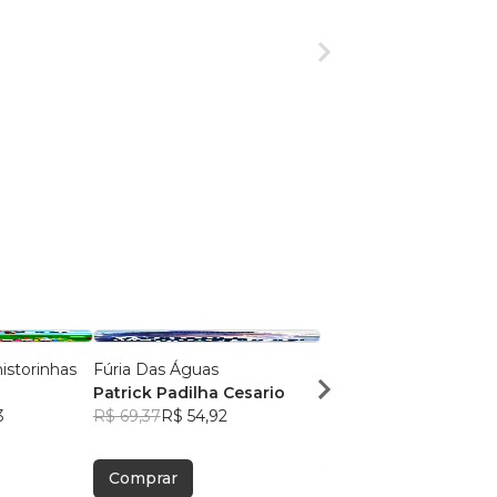
istorinhas
Fúria Das Águas
Doc Springer
Patrick Padilha Cesario
Enzo Maia Springer d
3
R$ 69,37
R$ 54,92
Menezes
R$ 59,25
R$ 46,91
Comprar
Comprar