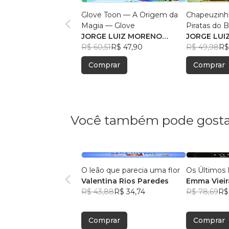
Glove Toon — A Origem da
Chapeuzinh
Magia — Glove
Piratas do 
JORGE LUIZ MORENO
Encantado
JORGE LUI
MASCARELLI FILHO
R$ 60,51
R$ 47,90
MASCARELL
R$ 49,98
R$
Comprar
Comprar
Você também pode gosta
O leão que parecia uma flor
Os Últimos 
Valentina Rios Paredes
Emma Vieir
R$ 43,88
R$ 34,74
R$ 78,69
R$
Comprar
Comprar