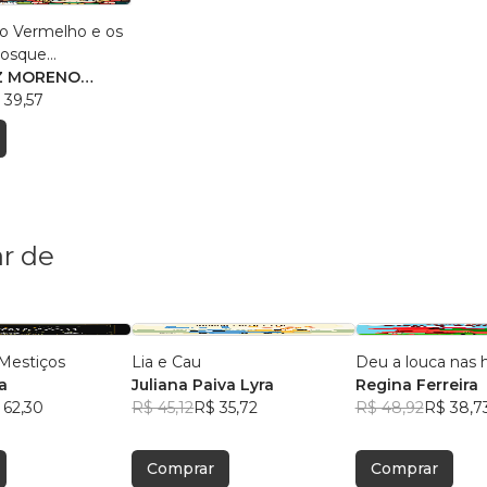
o Vermelho e os
Bosque
Z MORENO
I FILHO
 39,57
r de
Mestiços
Lia e Cau
Deu a louca nas h
a
Juliana Paiva Lyra
Regina Ferreira
 62,30
R$ 45,12
R$ 35,72
R$ 48,92
R$ 38,7
Comprar
Comprar