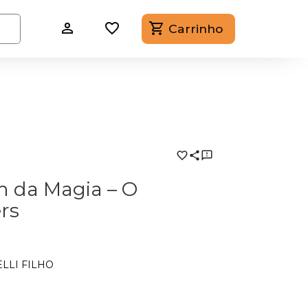
Carrinho
m da Magia – O
rs
LLI FILHO