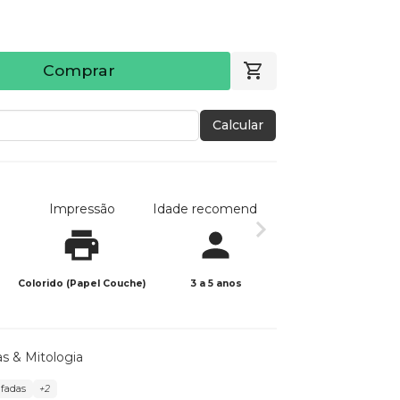
Comprar
Calcular
Impressão
Idade recomendada
Data de publicaç
Colorido (Papel Couche)
3 a 5 anos
23/02/2026
as & Mitologia
 fadas
+2