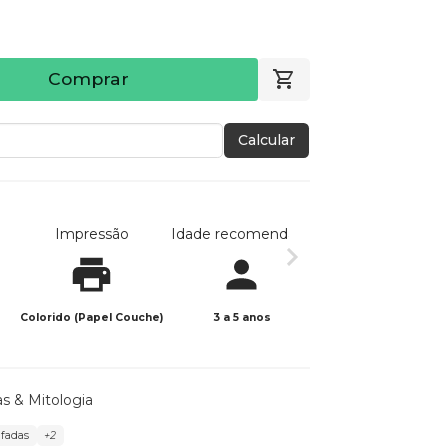
Comprar
Calcular
Impressão
Idade recomendada
Data de publicaç
Colorido (Papel Couche)
3 a 5 anos
23/02/2026
as & Mitologia
 fadas
+2