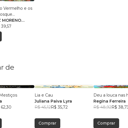
o Vermelho e os
Bosque
Z MORENO
I FILHO
 39,57
r de
Mestiços
Lia e Cau
Deu a louca nas h
a
Juliana Paiva Lyra
Regina Ferreira
 62,30
R$ 45,12
R$ 35,72
R$ 48,92
R$ 38,7
Comprar
Comprar