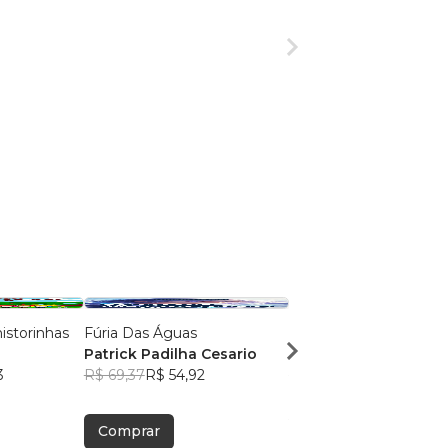
istorinhas
Fúria Das Águas
Doc Springer
Patrick Padilha Cesario
Enzo Maia Springer d
3
R$ 69,37
R$ 54,92
Menezes
R$ 59,25
R$ 46,91
Comprar
Comprar