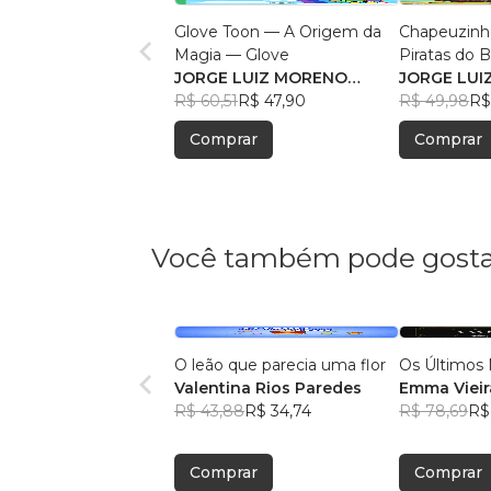
Glove Toon — A Origem da
Chapeuzinh
Magia — Glove
Piratas do 
JORGE LUIZ MORENO
Encantado
JORGE LUI
MASCARELLI FILHO
R$ 60,51
R$ 47,90
MASCARELL
R$ 49,98
R$
Comprar
Comprar
Você também pode gosta
O leão que parecia uma flor
Os Últimos 
Valentina Rios Paredes
Emma Vieir
R$ 43,88
R$ 34,74
R$ 78,69
R$
Comprar
Comprar