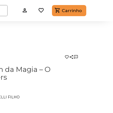
Carrinho
m da Magia – O
rs
LLI FILHO