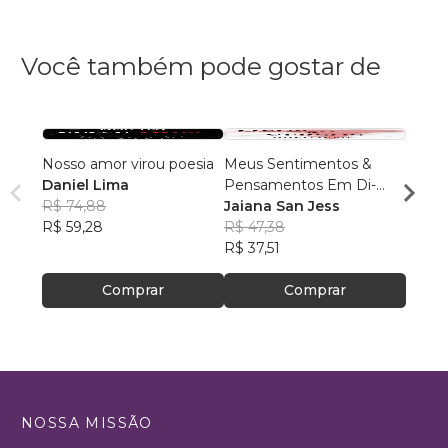
Você também pode gostar de
Nosso amor virou poesia
Meus Sentimentos &
O obs
Daniel Lima
Pensamentos Em Di-
um p
R$ 74,88
Versos
Jaiana San Jess
Abra
R$ 59,28
R$ 47,38
R$ 59
R$ 37,51
R$ 47
Comprar
Comprar
NOSSA MISSÃO