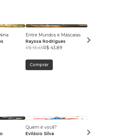
Nina
Entre Mundos e Máscaras
Amarras da Mente
es
Rayssa Rodrigues
Rayssa Rodrigues
R$ 55,43
R$ 43,89
R$ 76,67
R$ 60,70
Comprar
Comprar
Quem é você?
O SONHO DE YARA: A
mo
Evilásio Silva
JORNADA DE UMA