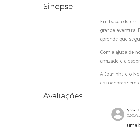
Sinopse
Em busca de um 
grande aventura. 
aprende que segui
Com a ajuda de no
amizade e a espe
A Joaninha e o No
os menores seres
Avaliações
yssa 
02/03/2
uma be