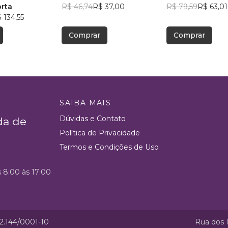
ecido
orta
R$ 46,74
R$ 37,00
R$ 79,59
R$ 63,01
 134,55
Comprar
Comprar
SAIBA MAIS
Dúvidas e Contato
da de
Política de Privacidade
Termos e Condições de Uso
s 8:00 às 17:00
52.144/0001-10
Rua dos I