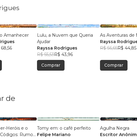
rigues
ao Amanhecer
Lulu, a Nuvem que Queria
As Aventuras de 
rigues
Ajudar
Rayssa Rodrigu
 68,56
Rayssa Rodrigues
R$ 56,65
R$ 44,85
R$ 55,53
R$ 43,96
Comprar
Comprar
r de
ber-Heróis e o
Tomy em: o café perfeito
Agulha Negra
 Códigos: Rumo
Felipe Mariano
Escritor Anôni