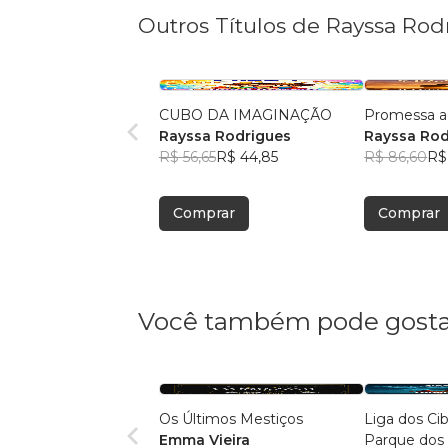
Outros Títulos de Rayssa Rod
CUBO DA IMAGINAÇÃO
Promessa 
Rayssa Rodrigues
Rayssa Rod
R$ 56,65
R$ 44,85
R$ 86,60
R$
Comprar
Comprar
Você também pode gosta
Os Últimos Mestiços
Liga dos Ci
Emma Vieira
Parque dos