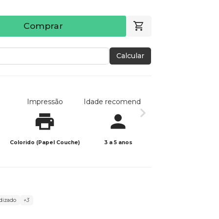
Comprar
Calcular
Impressão
Idade recomendada
Data de publicaç
Colorido (Papel Couche)
3 a 5 anos
23/02/2026
dizado
+3