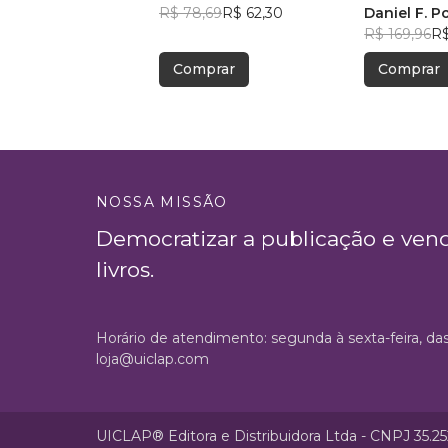
R$ 78,69
R$ 62,30
ao Desconh
Daniel F. P
R$ 169,96
R$
Comprar
Comprar
NOSSA MISSÃO
Democratizar a publicação e ven
livros.
Horário de atendimento: segunda à sexta-feira, da
loja@uiclap.com
UICLAP® Editora e Distribuidora Ltda - CNPJ 35.2