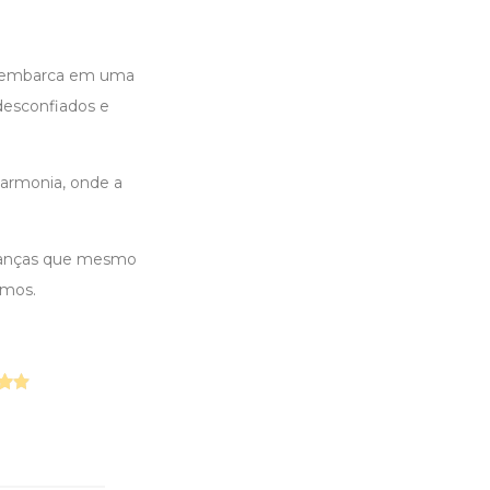
a embarca em uma
desconfiados e
harmonia, onde a
crianças que mesmo
smos.