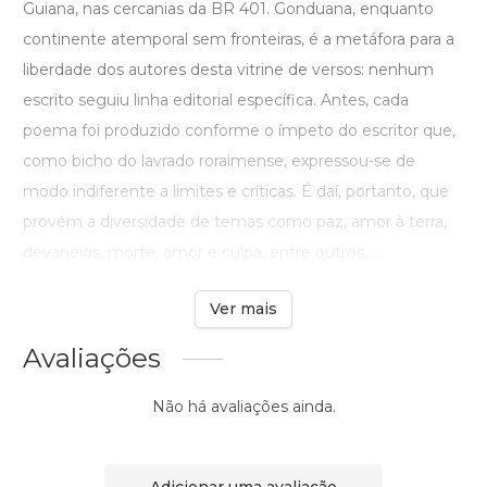
Guiana, nas cercanias da BR 401. Gonduana, enquanto
continente atemporal sem fronteiras, é a metáfora para a
liberdade dos autores desta vitrine de versos: nenhum
escrito seguiu linha editorial específica. Antes, cada
poema foi produzido conforme o ímpeto do escritor que,
como bicho do lavrado roraimense, expressou-se de
modo indiferente a limites e críticas. É daí, portanto, que
provém a diversidade de temas como paz, amor à terra,
devaneios, morte, amor e culpa, entre outros, ...
Ver mais
Avaliações
Não há avaliações ainda.
Adicionar uma avaliação