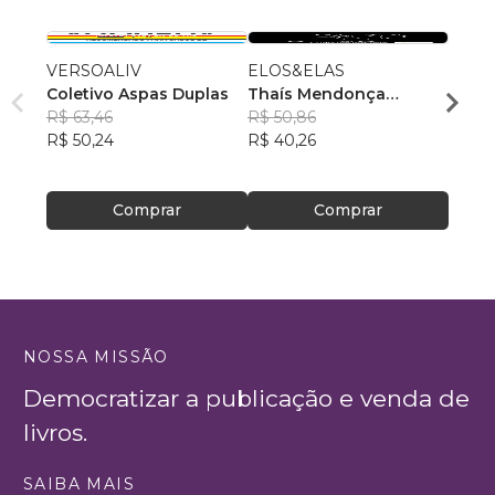
VERSOALIV
ELOS&ELAS
Ensai
Coletivo Aspas Duplas
Thaís Mendonça
Jardd
R$ 63,46
Resende
R$ 50,86
, +23
R$ 49
R$ 50,24
R$ 40,26
R$ 39
Comprar
Comprar
NOSSA MISSÃO
Democratizar a publicação e venda de
livros.
SAIBA MAIS