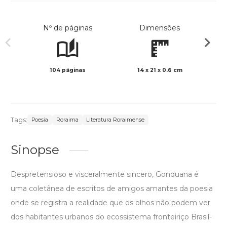
Nº de páginas
Dimensões
104 páginas
14 x 21 x 0.6 cm
Preto 
Tags:
Poesia
Roraima
Literatura Roraimense
Sinopse
Despretensioso e visceralmente sincero, Gonduana é
uma coletânea de escritos de amigos amantes da poesia
onde se registra a realidade que os olhos não podem ver
dos habitantes urbanos do ecossistema fronteiriço Brasil-