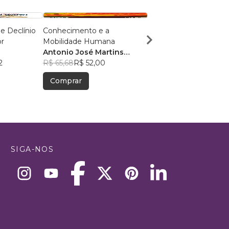
e Declínio
Conhecimento e a
Viver com Propósito e
r
Mobilidade Humana
Equilíbrio
Antonio José Martins
Renato Souto Maior
2
França
R$ 65,68
R$ 52,00
R$ 34,96
R$ 27,68
Comprar
Comprar
SIGA-NOS