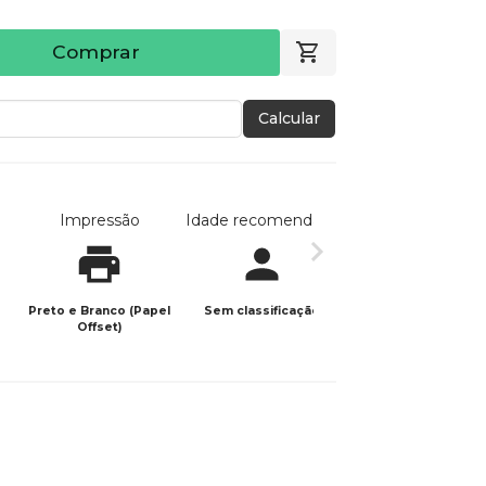
Comprar
Calcular
Impressão
Idade recomendada
Data de publicaç
Preto e Branco (Papel
Sem classificação
22/02/2026
Offset)