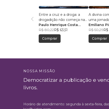
Entre a cruz e a droga: a
A divina co
drogadição não começa na
uma jornada
substância, mas na
Paulo Henrique Costa
purgatório 
Emiliano Pi
fragilidade estrutural do ego:
Tertuliano dos Santos
R$ 80,22
R$ 63,51
inferno da U
R$ 50,29
R$ 
a teoria da via vascular
milagre
Comprar
Comprar
simbólica e o modelo
Tertuliano de reconstrução
simbólica
NOSSA MISSÃO
Democratizar a publicação e ven
livros.
Horário de atendimento: segunda à sexta-feira, da