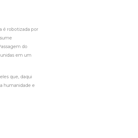
 é robotizada por
assume
 'Passagem do
am unidas em um
eles que, daqui
ua humanidade e