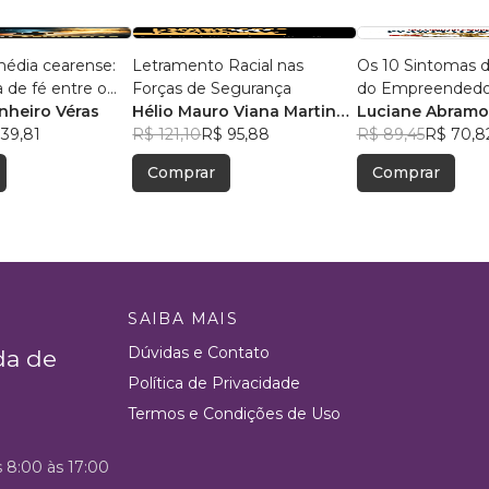
média cearense:
Letramento Racial nas
Os 10 Sintomas d
 de fé entre o
Forças de Segurança
do Empreendedo
da recepção, o
nheiro Véras
Hélio Mauro Viana Martins
,
Luciane Abramo
TI e o paraíso do
39,81
+2
R$ 121,10
R$ 95,88
R$ 89,45
R$ 70,8
Comprar
Comprar
SAIBA MAIS
Dúvidas e Contato
da de
Política de Privacidade
Termos e Condições de Uso
s 8:00 às 17:00