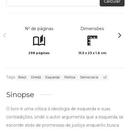
Calcular
Nº de páginas
Dimensões
298 páginas
15.5 x 23 x 1.6 cm
Preto 
Tags:
Brasil
Direita
Esquerda
Política
Democracia
+5
Sinopse
O livro é uma crítica à ideologia de esquerda e suas
contradições, onde o autor argumenta que a esquerda se
esconde atrás de promessas de justiça enquanto busca