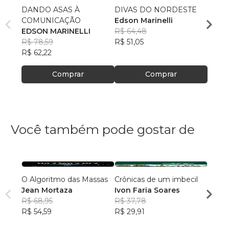
DANDO ASAS À
DIVAS DO NORDESTE
Meu B
COMUNICAÇÃO
Edson Marinelli
Amar
EDSON MARINELLI
R$ 64,48
Edson
R$ 78,59
R$ 51,05
R$ 95
R$ 62,22
R$ 75
Comprar
Comprar
Você também pode gostar de
O Algoritmo das Massas
Crônicas de um imbecil
Uma c
Jean Mortaza
Ivon Faria Soares
coisa
R$ 68,95
R$ 37,78
Alcim
R$ 54,59
R$ 29,91
R$ 77
R$ 61,