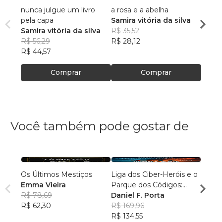
nunca julgue um livro
a rosa e a abelha
o mos
pela capa
Samira vitória da silva
Samira
Samira vitória da silva
R$ 35,52
R$ 35
R$ 56,29
R$ 28,12
R$ 28
R$ 44,57
Comprar
Comprar
Você também pode gostar de
Os Últimos Mestiços
Liga dos Ciber-Heróis e o
Agulh
Emma Vieira
Parque dos Códigos:
Escri
R$ 78,69
Rumo ao Desconhecido
Daniel F. Porta
R$ 79
R$ 62,30
R$ 169,96
R$ 63
R$ 134,55