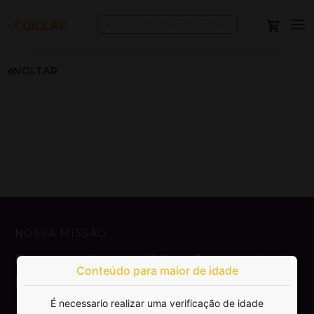
VOLTAR
NOSSA MISSÃO
Democratizar a publicação e venda de
Conteúdo para maior de idade
livros.
É necessario realizar uma verificação de idade
SAIBA MAIS