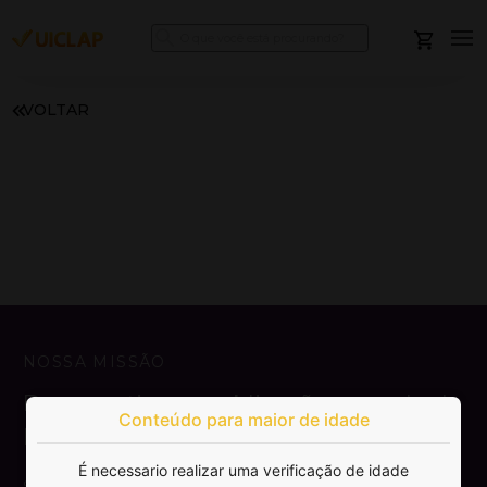
VOLTAR
NOSSA MISSÃO
Democratizar a publicação e venda de
Conteúdo para maior de idade
livros.
É necessario realizar uma verificação de idade
SAIBA MAIS