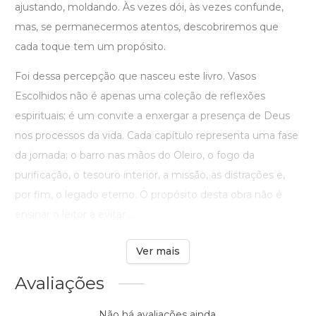
ajustando, moldando. Às vezes dói, às vezes confunde,
mas, se permanecermos atentos, descobriremos que
cada toque tem um propósito.
Foi dessa percepção que nasceu este livro. Vasos
Escolhidos não é apenas uma coleção de reflexões
espirituais; é um convite a enxergar a presença de Deus
nos processos da vida. Cada capítulo representa uma fase
da jornada: o barro nas mãos do Oleiro, o fogo da
purificação, o tesouro interior, a missão, as distrações e,
por fim, o legado eterno. O propósito desta obra não é
ensinar o leitor a evitar ...
Ver mais
Avaliações
Não há avaliações ainda.