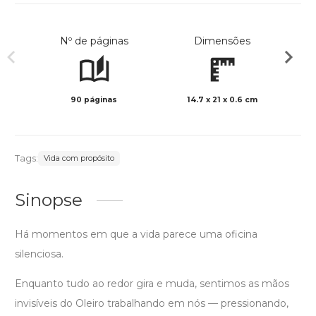
Nº de páginas
Dimensões
90 páginas
14.7 x 21 x 0.6 cm
Preto 
Tags:
Vida com propósito
Sinopse
Há momentos em que a vida parece uma oficina
silenciosa.
Enquanto tudo ao redor gira e muda, sentimos as mãos
invisíveis do Oleiro trabalhando em nós — pressionando,