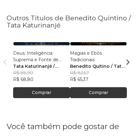
Outros Títulos de Benedito Quintino /
Tata Katurinanjé
Deus: Inteligência
Magias e Ebôs
DESP
Suprema e Fonte de
Tradicionais
MEDI
Todas as Coisas
Tata Katurinanjé /
Benedito Quitino / Tata
Jorna
Tata 
Médium
R$ 86,90
Katurinanjé
R$ 82,57
Tranc
R$ 85
R$ 68,80
R$ 65,37
R$ 67
Comprar
Comprar
Você também pode gostar de