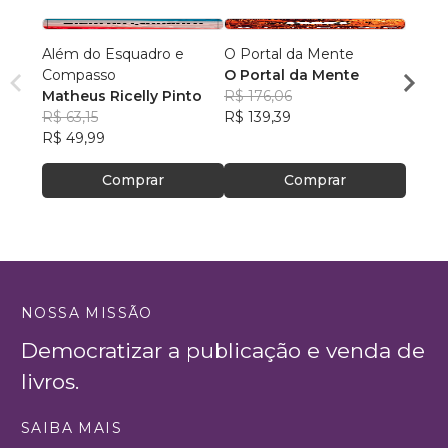
Além do Esquadro e
O Portal da Mente
Aqui 
Compasso
O Portal da Mente
hom
Matheus Ricelly Pinto
R$ 176,06
Marc
R$ 63,15
R$ 139,39
Olivei
R$ 40
R$ 49,99
R$ 32
Comprar
Comprar
NOSSA MISSÃO
Democratizar a publicação e venda de
livros.
SAIBA MAIS