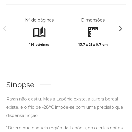
Nº de páginas
Dimensões
116 páginas
13.7 x 21 x 0.7 cm
Preto 
Sinopse
Raran não existiu. Mas a Lapônia existe, a aurora boreal
existe, e o frio de -28°C impõe-se com uma precisão que
dispensa ficção.
"Dizem que naquela região da Lapônia, em certas noites