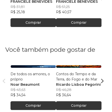
FRANCIELE BENEVIDES
FRANCIELE BENEVIDES
R$ 49
R$ 31,81
R$ 51,25
R$ 39
R$ 25,18
R$ 40,57
Comprar
Comprar
Você também pode gostar de
De todos os amores, o
Contos do Tempo e da
Agulh
próprio
Terra, do Fogo e do Mar
Escri
Noar Beaumont
Ricardo Lisboa Pegorini
R$ 79
R$ 43,63
R$ 46,28
R$ 63
R$ 34,54
R$ 36,64
Comprar
Comprar