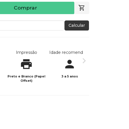
Comprar
Calcular
Impressão
Idade recomendada
Data de publicaç
Preto e Branco (Papel
3 a 5 anos
21/02/2026
Offset)