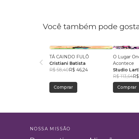
Você também pode gosta
TÁ CAINDO FULÔ
O Lugar On
Cristiani Batista
Acontece
R$ 58,40
R$ 46,24
Studio Lar
R$ 113,64
R$
Comprar
Comprar
NOSSA MISSÃO