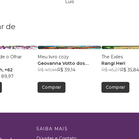
Luis
r de
de o Olhar
Meu livro cozy
The Exiles
Geovanna Votto dos
Rangi Heri
th
, +62
santos
R$ 49,44
R$ 39,14
R$ 45,27
R$ 35,84
 89,97
Comprar
Comprar
SAIBA MAIS
Dúvidas e Contato