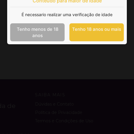
Conteúdo para maior de idade
É necessario realizar uma verificação de idade
Tenho menos de 18
Tenho 18 anos ou mais
anos
SAIBA MAIS
Dúvidas e Contato
da de
Política de Privacidade
Termos e Condições de Uso