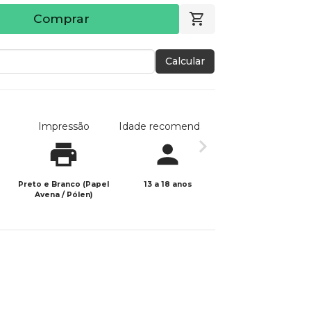
Comprar
Calcular
Impressão
Idade recomendada
Data de publicaç
Preto e Branco (Papel
13 a 18 anos
20/02/2026
Avena / Pólen)