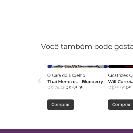
Você também pode gosta
O Cara do Espelho
Cicatrizes
Thai Menezes - Blueberry
Will Correi
R$ 74,46
R$ 58,95
R$ 55,99
R$ 
Comprar
Comprar