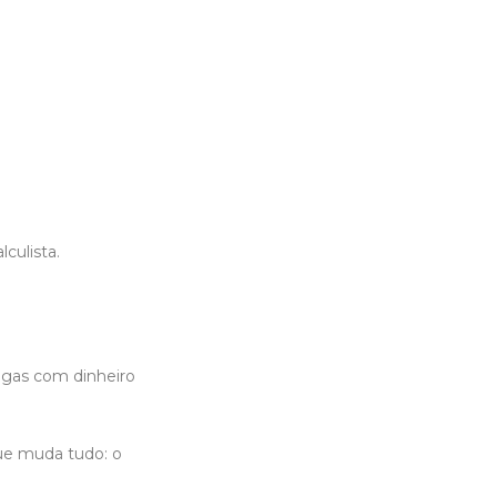
lculista.
agas com dinheiro
que muda tudo: o