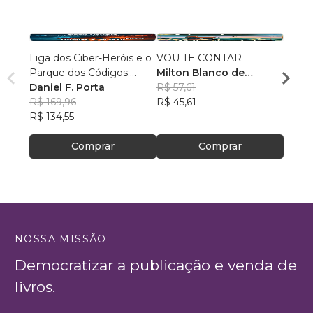
Liga dos Ciber-Heróis e o
VOU TE CONTAR
Fúria
Parque dos Códigos:
Milton Blanco de
Patri
Rumo ao Desconhecido
Daniel F. Porta
Abrunhosa Trindade
R$ 57,61
R$ 69
R$ 169,96
Filho
R$ 45,61
R$ 54
R$ 134,55
Comprar
Comprar
NOSSA MISSÃO
Democratizar a publicação e venda de
livros.