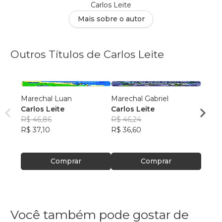
Carlos Leite
Mais sobre o autor
Outros Títulos de Carlos Leite
Marechal Luan
Marechal Gabriel
Marec
Carlos Leite
Carlos Leite
Carlo
R$ 46,86
R$ 46,24
R$ 72
R$ 37,10
R$ 36,60
R$ 57
Comprar
Comprar
Você também pode gostar de