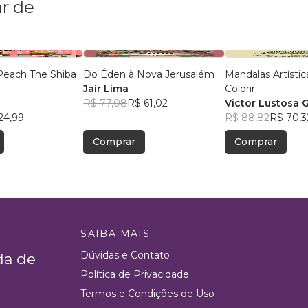
r de
Peach The Shiba
Do Éden à Nova Jerusalém
Mandalas Artístic
Jair Lima
Colorir
R$ 77,08
R$ 61,02
Victor Lustosa 
24,99
R$ 88,82
R$ 70,3
Comprar
Comprar
SAIBA MAIS
Dúvidas e Contato
da de
Política de Privacidade
Termos e Condições de Uso