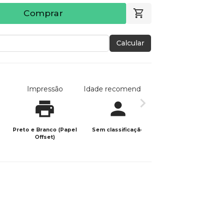
Comprar
Calcular
Impressão
Idade recomendada
Data de publicaç
Preto e Branco (Papel
Sem classificação
20/02/2026
Offset)