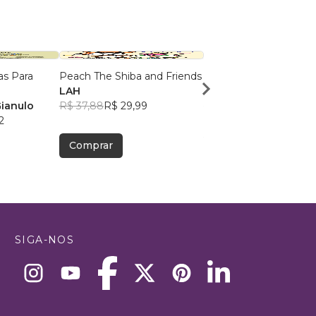
as Para
Peach The Shiba and Friends
Terapia das Flores
LAH
Anna Aires
Gianulo
R$ 37,88
R$ 29,99
R$ 51,19
R$ 40,53
2
Comprar
Comprar
SIGA-NOS