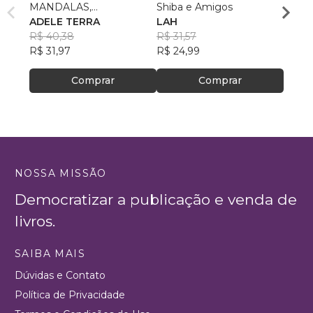
MANDALAS,
Shiba e Amigos
Colori
DESPERTANDO
ADELE TERRA
LAH
Victo
ENERGIAS
R$ 40,38
R$ 31,57
R$ 88
R$ 31,97
R$ 24,99
R$ 70
Comprar
Comprar
NOSSA MISSÃO
Democratizar a publicação e venda de
livros.
SAIBA MAIS
Dúvidas e Contato
Política de Privacidade