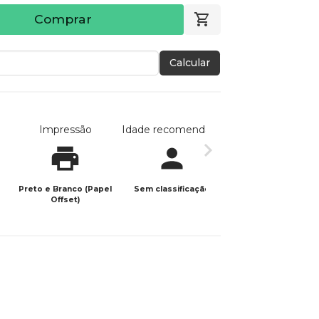
Comprar
Calcular
Impressão
Idade recomendada
Data de publicaç
Preto e Branco (Papel
Sem classificação
20/02/2026
Offset)