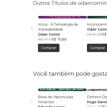
Outros Títulos de odaircom
Vícios - A Genealogia da
Inconscient
Vulnerabilidade
Odair Com
Odair Comin
R$ 64,38
R$
R$ 97,11
R$ 76,88
Comprar
Comprar
Você também pode gosta
Bolsa de Valores para
Dinheiro D
Iniciantes
Hugo Daniel