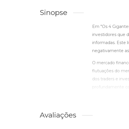
Sinopse
Em "Os 4 Gigantes
investidores que 
informadas. Este l
negativamente as 
O mercado financ
flutuações do mer
dos traders e inve
profundamente com
Avaliações