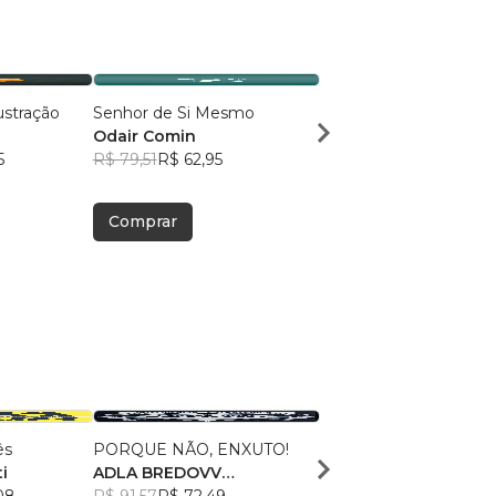
ustração
Senhor de Si Mesmo
Mestre das Emoções
Odair Comin
Odair Comin
5
R$ 79,51
R$ 62,95
R$ 89,04
R$ 70,49
Comprar
Comprar
ês
PORQUE NÃO, ENXUTO!
Escolha Enriquecer
i
ADLA BREDOVV
Eneias Eler