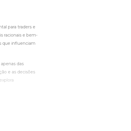
al para traders e
s racionais e bem-
is que influenciam
 apenas das
ão e as decisões
explora