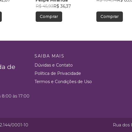
42,87
Felipe Miranda
R$ 104,94
R$ 83,
R$ 45,93
R$ 36,37
Comprar
Comprar
SAIBA MAIS
Dúvidas e Contato
da de
Política de Privacidade
Termos e Condições de Uso
s 8:00 às 17:00
52.144/0001-10
Rua dos I