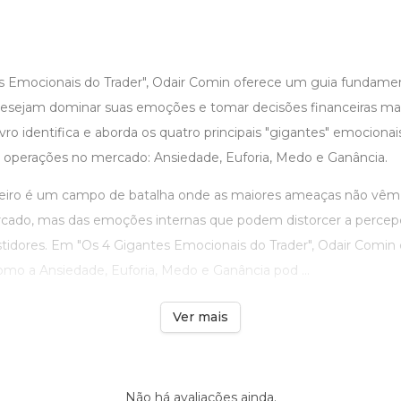
 Emocionais do Trader", Odair Comin oferece um guia fundament
desejam dominar suas emoções e tomar decisões financeiras mai
ivro identifica e aborda os quatro principais "gigantes" emociona
operações no mercado: Ansiedade, Euforia, Medo e Ganância.
eiro é um campo de batalha onde as maiores ameaças não vêm
cado, mas das emoções internas que podem distorcer a percepç
stidores. Em "Os 4 Gigantes Emocionais do Trader", Odair Comin 
o a Ansiedade, Euforia, Medo e Ganância pod ...
Ver mais
Não há avaliações ainda.