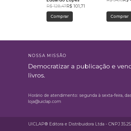
Eduardo Lopes
Azevedo
R$ 54,15
R$ 
R$ 128,47
R$ 101,71
Comprar
Comprar
NOSSA MISSÃO
Democratizar a publicação e ven
livros.
Horário de atendimento: segunda à sexta-feira, da
loja@uiclap.com
UICLAP® Editora e Distribuidora Ltda - CNPJ 35.2