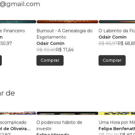
in@gmail.com
e Financeiro
Burnout - A Genealogia do
O Labirinto da Fr
in
Esgotamento
Odair Comin
 50,97
Odair Comin
R$ 86,97
R$ 68,8
R$ 90,49
R$ 71,64
Comprar
Comprar
r de
escomplicado
O poderoso hábito de
Uma Hora por M
 de Oliveira
investir
Felipe Benfenatt