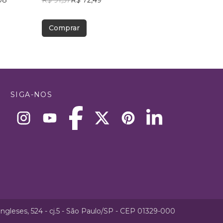
08
VERMEULEN
R$ 91,57
R$ 72,49
R$ 81,51
R$ 64,53
Comprar
Comprar
SIGA-NOS
ngleses, 524 - cj.5 - São Paulo/SP - CEP 01329-000