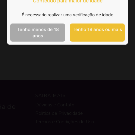
Conteúdo para maior de idade
É necessario realizar uma verificação de idade
Tenho menos de 18
Tenho 18 anos ou mais
anos
SAIBA MAIS
Dúvidas e Contato
da de
Política de Privacidade
Termos e Condições de Uso