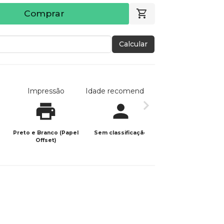
Comprar
Calcular
Impressão
Idade recomendada
Data de publicaç
Preto e Branco (Papel
Sem classificação
18/02/2026
Offset)