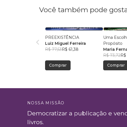
Você também pode gosta
PREEXISTÊNCIA
Uma Escolh
Luiz Miguel Ferreira
Propósito
R$ 77,53
R$ 61,38
Maria Fern
R$ 73,72
R$ 
Comprar
Comprar
NOSSA MISSÃO
Democratizar a publicação e ven
livros.