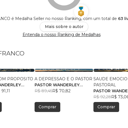
NCO é Medalha Seller no nosso Ranking, com um total de
63 l
Mais sobre o autor
Entenda o nosso Ranking de Medalhas
y FRANCO
COM PROPOSITO
A DEPRESSAO E O PASTOR
SAUDE EMOCIO
ANDERLEY
PASTOR WANDERLEY
PASTORAL
 91,11
FRANCO
R$ 89,45
R$ 70,82
PASTOR WANDE
FRANCO
R$ 92,28
R$ 73,0
Comprar
Comprar