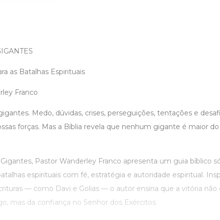
IGANTES
ra as Batalhas Espirituais
rley Franco
igantes. Medo, dúvidas, crises, perseguições, tentações e desa
ssas forças. Mas a Bíblia revela que nenhum gigante é maior d
gantes, Pastor Wanderley Franco apresenta um guia bíblico sól
atalhas espirituais com fé, estratégia e autoridade espiritual. Ins
rituras — como Davi e Golias — o autor ensina que a vitória nã
o, mas da confiança no Senhor dos Exércitos.