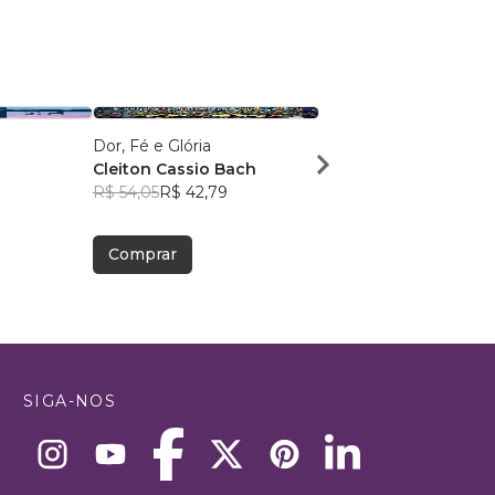
Dor, Fé e Glória
Como viver a Nova Cri
Cleiton Cassio Bach
André Nunes
R$ 54,05
R$ 42,79
R$ 43,05
R$ 34,09
Comprar
Comprar
SIGA-NOS