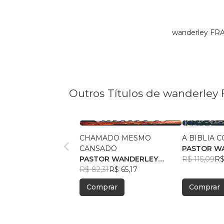
wanderley FRA
Outros Títulos de wanderle
CHAMADO MESMO
A BIBLIA 
CANSADO
PASTOR W
PASTOR WANDERLEY
FRANCO
R$ 115,09
R$
FRANCO
R$ 82,31
R$ 65,17
Comprar
Comprar