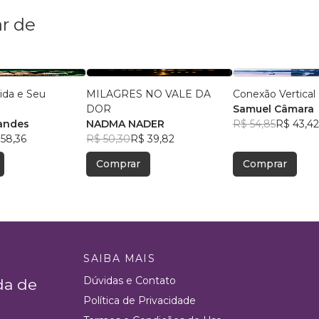
r de
ida e Seu
MILAGRES NO VALE DA
Conexão Vertical
DOR
Samuel Câmara
andes
NADMA NADER
R$ 54,85
R$ 43,42
58,36
R$ 50,30
R$ 39,82
Comprar
Comprar
SAIBA MAIS
Dúvidas e Contato
da de
Política de Privacidade