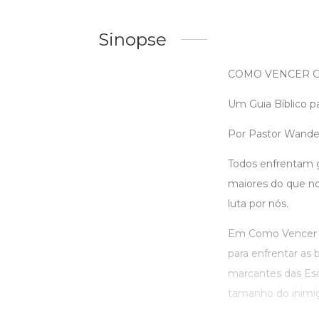
Sinopse
COMO VENCER G
Um Guia Bíblico pa
Por Pastor Wande
Todos enfrentam g
maiores do que no
luta por nós.
Em Como Vencer Gi
para enfrentar as b
marcantes das Esc
tamanho do inimig