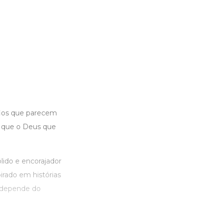
fios que parecem
o que o Deus que
ido e encorajador
pirado em histórias
o depende do